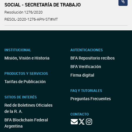
SOCIAL - SECRETARÍA DE TRABAJO
Resolución 1276/2020
RESOL-2020-1276-APN-ST#MT
INSTITUCIONAL
AUTENTICACIONES
Misión, Visión e Historia
BFA Repositorio recibos
BFA Verificación
PRODUCTOS Y SERVICIOS
Firma digital
Tarifas de Publicación
FAQ Y TUTORIALES
SITIOS DE INTERÉS
Preguntas Frecuentes
Red de Boletines Oficiales
de la R. A.
CONTACTO
BFA Blockchain Federal
Argentina