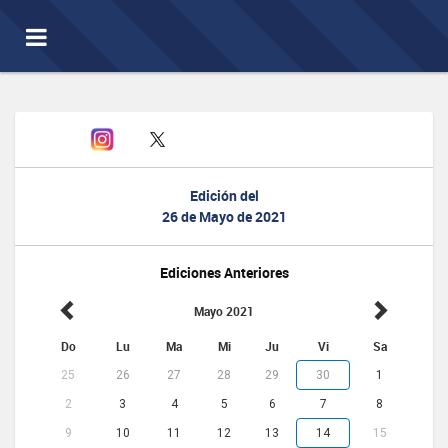
Toggle
navigation
Edición del
26 de Mayo de 2021
Ediciones Anteriores
Mayo 2021
Do
Lu
Ma
Mi
Ju
Vi
Sa
25
26
27
28
29
30
1
2
3
4
5
6
7
8
9
10
11
12
13
14
15