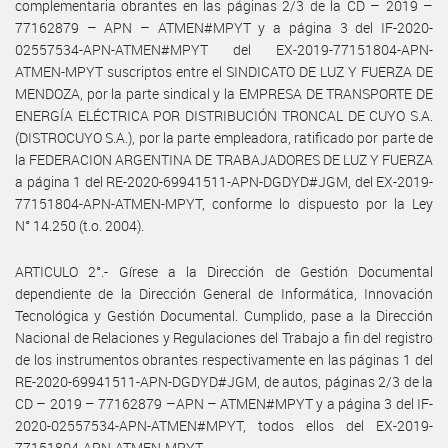
complementaria obrantes en las páginas 2/3 de la CD – 2019 –
77162879 – APN – ATMEN#MPYT y a página 3 del IF-2020-
02557534-APN-ATMEN#MPYT del EX-2019-77151804-APN-
ATMEN-MPYT suscriptos entre el SINDICATO DE LUZ Y FUERZA DE
MENDOZA, por la parte sindical y la EMPRESA DE TRANSPORTE DE
ENERGÍA ELÉCTRICA POR DISTRIBUCIÓN TRONCAL DE CUYO S.A.
(DISTROCUYO S.A.), por la parte empleadora, ratificado por parte de
la FEDERACION ARGENTINA DE TRABAJADORES DE LUZ Y FUERZA
a página 1 del RE-2020-69941511-APN-DGDYD#JGM, del EX-2019-
77151804-APN-ATMEN-MPYT, conforme lo dispuesto por la Ley
N° 14.250 (t.o. 2004).
ARTICULO 2°.- Gírese a la Dirección de Gestión Documental
dependiente de la Dirección General de Informática, Innovación
Tecnológica y Gestión Documental. Cumplido, pase a la Dirección
Nacional de Relaciones y Regulaciones del Trabajo a fin del registro
de los instrumentos obrantes respectivamente en las páginas 1 del
RE-2020-69941511-APN-DGDYD#JGM, de autos, páginas 2/3 de la
CD – 2019 – 77162879 –APN – ATMEN#MPYT y a página 3 del IF-
2020-02557534-APN-ATMEN#MPYT, todos ellos del EX-2019-
77151804-APN-ATMEN-MPYT.