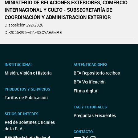
MINISTERIO DE RELACIONES EXTERIORES, COMERCIO
INTERNACIONAL Y CULTO - SUBSECRETARÍA DE
COORDINACIÓN Y ADMINISTRACIÓN EXTERIOR
Disposición 292/2026
DI-2026-292-APN-SSCYAE#MRE
INSTITUCIONAL
AUTENTICACIONES
Misión, Visión e Historia
BFA Repositorio recibos
BFA Verificación
PRODUCTOS Y SERVICIOS
Firma digital
Tarifas de Publicación
FAQ Y TUTORIALES
SITIOS DE INTERÉS
Preguntas Frecuentes
Red de Boletines Oficiales
de la R. A.
CONTACTO
BFA Blockchain Federal