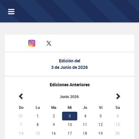
Toggle
navigation
Edición del
3 de Junio de 2026
Ediciones Anteriores
Junio 2026
Do
Lu
Ma
Mi
Ju
Vi
Sa
31
1
2
3
4
5
6
7
8
9
10
11
12
13
14
15
16
17
18
19
20