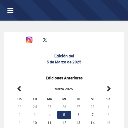
Toggle
navigation
Edición del
5 de Marzo de 2025
Ediciones Anteriores
Marzo 2025
Do
Lu
Ma
Mi
Ju
Vi
Sa
23
24
25
26
27
28
1
2
3
4
5
6
7
8
9
10
11
12
13
14
15