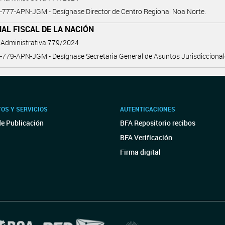
777-APN-JGM - Desígnase Director de Centro Regional Noa Norte.
AL FISCAL DE LA NACIÓN
 Administrativa 779/2024
779-APN-JGM - Desígnase Secretaria General de Asuntos Jurisdiccional
OS Y SERVICIOS
AUTENTICACIONES
de Publicación
BFA Repositorio recibos
BFA Verificación
Firma digital