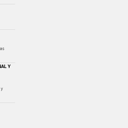
ías
NAL Y
 y