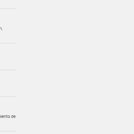
n,
iento de