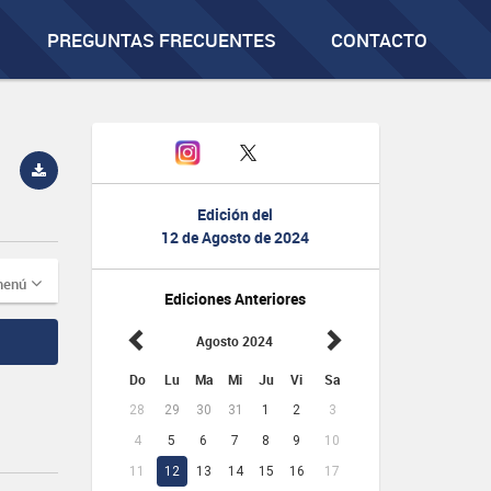
PREGUNTAS FRECUENTES
CONTACTO
Edición del
12 de Agosto de 2024
menú
Ediciones Anteriores
Agosto 2024
Do
Lu
Ma
Mi
Ju
Vi
Sa
28
29
30
31
1
2
3
4
5
6
7
8
9
10
11
12
13
14
15
16
17