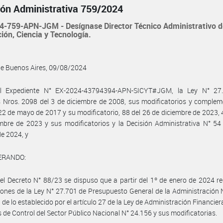
ión Administrativa 759/2024
4-759-APN-JGM - Desígnase Director Técnico Administrativo d
ión, Ciencia y Tecnología.
de Buenos Aires, 09/08/2024
l Expediente N° EX-2024-43794394-APN-SICYT#JGM, la Ley N° 27.
 Nros. 2098 del 3 de diciembre de 2008, sus modificatorios y complem
22 de mayo de 2017 y su modificatorio, 88 del 26 de diciembre de 2023, 
mbre de 2023 y sus modificatorios y la Decisión Administrativa N° 54
de 2024, y
ERANDO:
el Decreto N° 88/23 se dispuso que a partir del 1º de enero de 2024 re
iones de la Ley N° 27.701 de Presupuesto General de la Administración 
 de lo establecido por el artículo 27 de la Ley de Administración Financier
 de Control del Sector Público Nacional N° 24.156 y sus modificatorias.