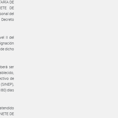
TARÍA DE
NETE DE
sonal del
Decreto
el II del
ignación
 de dicho
eberá ser
ablecido,
ectivo de
(SINEP),
80) días
 atendido
BINETE DE