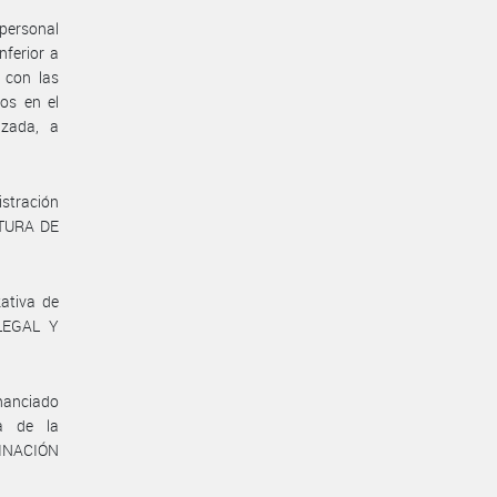
 personal
nferior a
 con las
ros en el
izada, a
istración
FATURA DE
ativa de
 LEGAL Y
inanciado
ía de la
INACIÓN