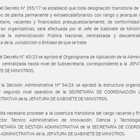
el Decreto N° 355/17 se estableció que toda designación transitoria de
s de planta permanente y extraescalafonarios con rango y jerarquía i
etario, vacantes y financiados presupuestariamente, de conformidad
ras organizativas, será efectuada por el Jefe de Gabinete de Minist
de la Administración Pública Nacional, centralizada y descentral
a de la Jurisdicción o Entidad de que se trate.
el Decreto N° 45/23 se aprobó el Organigrama de Aplicación de la Admin
 centralizada hasta nivel de Subsecretaría, correspondiente a la JE
E DE MINISTROS.
la Decisión Administrativa Nº 54/24 se aprobó la estructura organiz
y segundo nivel operativo de la SECRETARÍA DE COORDINACIÓN
TRATIVA de la JEFATURA DE GABINETE DE MINISTROS.
lta necesario proceder a la cobertura transitoria del cargo vacante y f
ctor Técnico Administrativo de Innovación, Ciencia y Tecnolog
RETARÍA DE GESTIÓN ADMINISTRATIVA de la SECRETARÍA DE COORD
 ADMINISTRATIVA de la JEFATURA DE GABINETE DE MINISTROS.