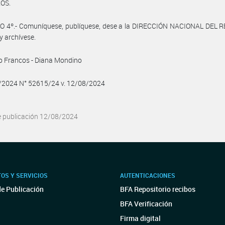
OS.
O 4º.- Comuníquese, publíquese, dese a la DIRECCIÓN NACIONAL DEL 
y archívese.
o Francos - Diana Mondino
8/2024 N° 52615/24 v. 12/08/2024
e publicación 12/08/2024
OS Y SERVICIOS
AUTENTICACIONES
de Publicación
BFA Repositorio recibos
BFA Verificación
Firma digital