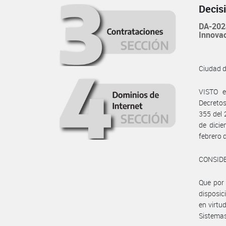
Decis
DA-202
Innovac
Ciudad 
VISTO e
Decretos
355 del 
de dicie
febrero 
CONSID
Que por 
disposic
en virtud
Sistemas