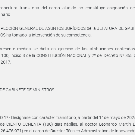
cobertura transitoria del cargo aludido no constituye asignación de
inario.
DIRECCIÓN GENERAL DE ASUNTOS JURÍDICOS de la JEFATURA DE GAB
S ha tomado la intervención de su competencia.
resente medida se dicta en ejercicio de las atribuciones conferidas
s 100, inciso 3 de la CONSTITUCIÓN NACIONAL y 2º del Decreto Nº 355 
 2017.
 DE GABINETE DE MINISTROS
 1º.- Desígnase con carácter transitorio, a partir del 1° de mayo de 2024
 de CIENTO OCHENTA (180) días hábiles, al doctor Leonardo Martín 
N° 26.476.971) en el cargo de Director Técnico Administrativo de Innovación