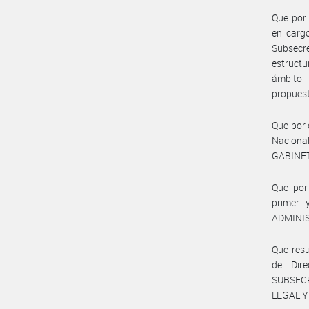
Que por 
en cargo
Subsecr
estructu
ámbito 
propuest
Que por 
Nacional
GABINET
Que por 
primer 
ADMINIS
Que resu
de Dire
SUBSEC
LEGAL Y