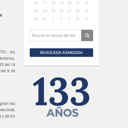
16
17
18
19
20
21
22
23
24
25
26
27
28
29
e
30
31
1
2
3
4
5
701, los
BÚSQUEDA AVANZADA
entarios,
45 del 14
 del 9 de
girán las
Nacional,
a y de los