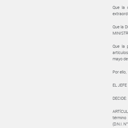
Que la 
extraord
Que la 
MINISTRO
Que la p
artículo
mayo de
Por ello,
EL JEFE
DECIDE:
ARTÍCULO
término
(D.N.I. 