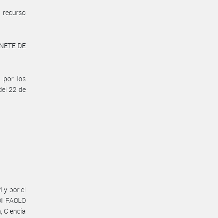
 recurso
INETE DE
 por los
del 22 de
 y por el
DI PAOLO
, Ciencia