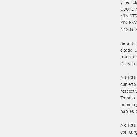
y Tecno
COORDI
MINISTRO
SISTEM
N° 2098
Se autor
citado C
transito
Conveni
ARTÍCULO
cubierto
respecti
Trabajo
homologa
hábiles,
ARTÍCULO
con carg