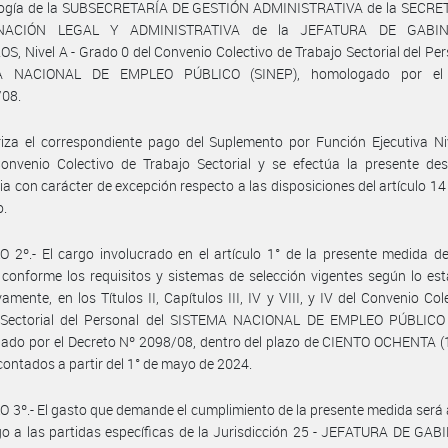
logía de la SUBSECRETARÍA DE GESTIÓN ADMINISTRATIVA de la SECRE
NACIÓN LEGAL Y ADMINISTRATIVA de la JEFATURA DE GABI
S, Nivel A - Grado 0 del Convenio Colectivo de Trabajo Sectorial del Per
A NACIONAL DE EMPLEO PÚBLICO (SINEP), homologado por el 
/08.
iza el correspondiente pago del Suplemento por Función Ejecutiva Niv
onvenio Colectivo de Trabajo Sectorial y se efectúa la presente des
ria con carácter de excepción respecto a las disposiciones del artículo 14
o.
 2º.- El cargo involucrado en el artículo 1° de la presente medida d
 conforme los requisitos y sistemas de selección vigentes según lo est
vamente, en los Títulos II, Capítulos III, IV y VIII, y IV del Convenio Col
 Sectorial del Personal del SISTEMA NACIONAL DE EMPLEO PÚBLICO 
do por el Decreto Nº 2098/08, dentro del plazo de CIENTO OCHENTA (1
 contados a partir del 1° de mayo de 2024.
 3º.- El gasto que demande el cumplimiento de la presente medida será
o a las partidas específicas de la Jurisdicción 25 - JEFATURA DE GA