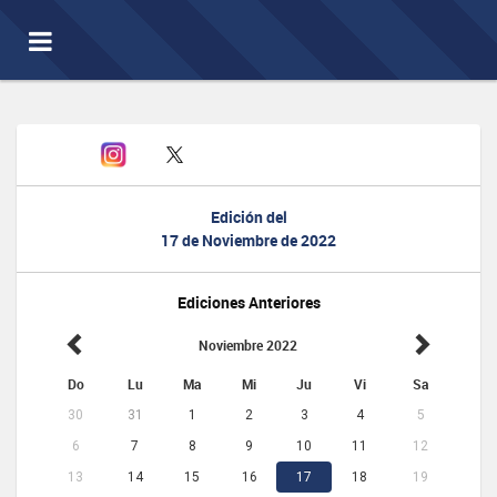
Toggle
navigation
Edición del
17 de Noviembre de 2022
Ediciones Anteriores
Noviembre 2022
Do
Lu
Ma
Mi
Ju
Vi
Sa
30
31
1
2
3
4
5
6
7
8
9
10
11
12
13
14
15
16
17
18
19