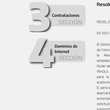
Resol
RESOL-
EX-202
El Direc
de Concu
la Res
establec
titular 
IRAOLA, 
para la
audiovis
E, para 
abarcará
autoriza
solicitu
administ