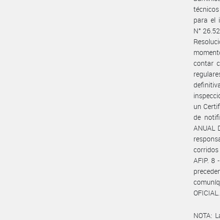
técnicos
para el 
N° 26.52
Resoluc
momento 
contar c
regulare
definit
inspecci
un Certi
de notif
ANUAL D
responsa
corridos
AFIP. 8 
preceden
comuníq
OFICIAL.
NOTA: L