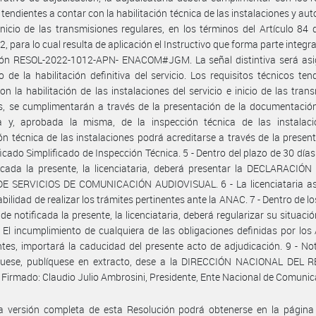
 tendientes a contar con la habilitación técnica de las instalaciones y aut
inicio de las transmisiones regulares, en los términos del Artículo 84 
2, para lo cual resulta de aplicación el Instructivo que forma parte integra
ión RESOL-2022-1012-APN- ENACOM#JGM. La señal distintiva será asi
de la habilitación definitiva del servicio. Los requisitos técnicos ten
on la habilitación de las instalaciones del servicio e inicio de las tran
s, se cumplimentarán a través de la presentación de la documentació
iva y, aprobada la misma, de la inspección técnica de las instalaci
ón técnica de las instalaciones podrá acreditarse a través de la presen
ficado Simplificado de Inspección Técnica. 5 - Dentro del plazo de 30 días
icada la presente, la licenciataria, deberá presentar la DECLARACIÓ
E SERVICIOS DE COMUNICACIÓN AUDIOVISUAL. 6 - La licenciataria as
bilidad de realizar los trámites pertinentes ante la ANAC. 7 - Dentro de lo
 de notificada la presente, la licenciataria, deberá regularizar su situació
- El incumplimiento de cualquiera de las obligaciones definidas por los 
tes, importará la caducidad del presente acto de adjudicación. 9 - Not
uese, publíquese en extracto, dese a la DIRECCIÓN NACIONAL DEL 
 Firmado: Claudio Julio Ambrosini, Presidente, Ente Nacional de Comunic
a versión completa de esta Resolución podrá obtenerse en la págin