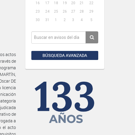
16
17
18
19
20
21
22
23
24
25
26
27
28
29
30
31
1
2
3
4
5
los actos
BÚSQUEDA AVANZADA
través de
nograma
í MARTÍN,
 Oscar DE
 licencia
nicación
categoría
djudicada
rativo de
rrogada a
o el acto
equisitos