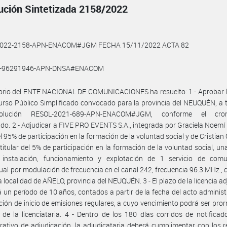
ución Sintetizada 2158/2022
2022-2158-APN-ENACOM#JGM FECHA 15/11/2022 ACTA 82
1-96291946-APN-DNSA#ENACOM
torio del ENTE NACIONAL DE COMUNICACIONES ha resuelto: 1 - Aprobar 
rso Público Simplificado convocado para la provincia del NEUQUÉN, a 
olución RESOL-2021-689-APN-ENACOM#JGM, conforme el cro
ido. 2 - Adjudicar a FIVE PRO EVENTS S.A., integrada por Graciela Noem
del 95% de participación en la formación de la voluntad social y de Cristian
titular del 5% de participación en la formación de la voluntad social, una
 instalación, funcionamiento y explotación de 1 servicio de comu
ual por modulación de frecuencia en el canal 242, frecuencia 96.3 MHz., 
la localidad de AÑELO, provincia del NEUQUÉN. 3 - El plazo de la licencia a
 un período de 10 años, contados a partir de la fecha del acto administ
ción de inicio de emisiones regulares, a cuyo vencimiento podrá ser pro
d de la licenciataria. 4 - Dentro de los 180 días corridos de notificad
rativo de adjudicación, la adjudicataria deberá cumplimentar con los r