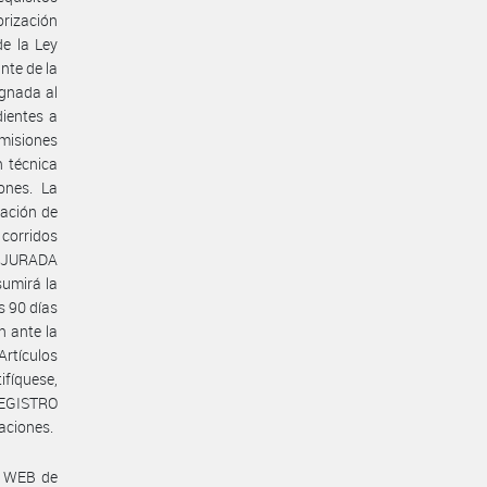
orización
de la Ley
nte de la
gnada al
dientes a
smisiones
n técnica
ones. La
tación de
 corridos
N JURADA
umirá la
s 90 días
n ante la
Artículos
ifíquese,
REGISTRO
aciones.
a WEB de