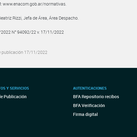
 www.enacom.gob.ar/normativas.
Beatriz Rizzi, Jefa de Área, Área Despacho.
1/2022 N° 94092/22 v. 17/11/2022
e publicación 17/11/2022
OS Y SERVICIOS
AUTENTICACIONES
de Publicación
BFA Repositorio recibos
BFA Verificación
Firma digital