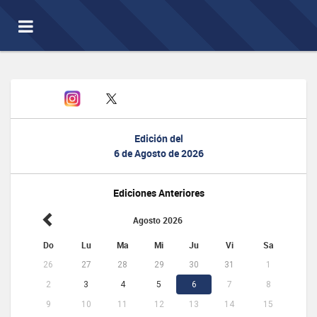
Toggle
navigation
Edición del
6 de Agosto de 2026
Ediciones Anteriores
Agosto 2026
Do
Lu
Ma
Mi
Ju
Vi
Sa
26
27
28
29
30
31
1
2
3
4
5
6
7
8
9
10
11
12
13
14
15