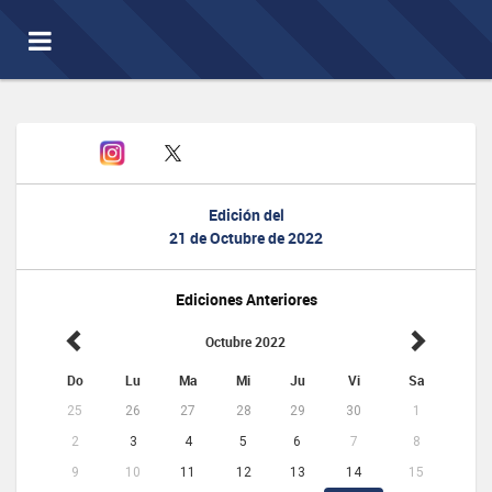
Toggle
navigation
Edición del
21 de Octubre de 2022
Ediciones Anteriores
Octubre 2022
Do
Lu
Ma
Mi
Ju
Vi
Sa
25
26
27
28
29
30
1
2
3
4
5
6
7
8
9
10
11
12
13
14
15