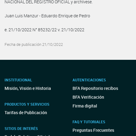
NACIONAL DEL REGISTRO OFICIAL y archívese.
Juan Luis Manzur - Eduardo Enrique de Pedro
e. 21/10/2022 N° 85232/22 v. 21/10/2022
Fecha de publicación 21/10/2022
INSTITUCIONAL
AUTENTICACIONES
Misión, Visión e Historia
BFA Repositorio recibos
BFA Verificación
PRODUCTOS Y SERVICIOS
Firma digital
Tarifas de Publicación
FAQ Y TUTORIALES
SITIOS DE INTERÉS
Preguntas Frecuentes