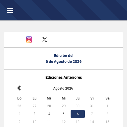
Toggle
navigation
Edición del
6 de Agosto de 2026
Ediciones Anteriores
Agosto 2026
Do
Lu
Ma
Mi
Ju
Vi
Sa
26
27
28
29
30
31
1
2
3
4
5
6
7
8
9
10
11
12
13
14
15