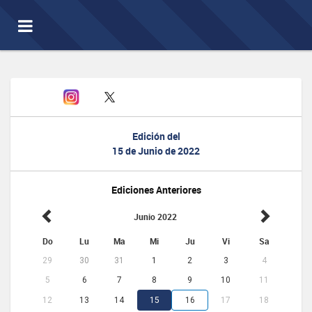
Toggle
navigation
Edición del
15 de Junio de 2022
Ediciones Anteriores
Junio 2022
Do
Lu
Ma
Mi
Ju
Vi
Sa
29
30
31
1
2
3
4
5
6
7
8
9
10
11
12
13
14
15
16
17
18