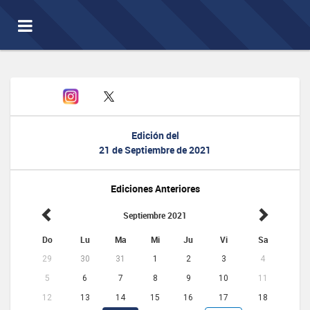
Toggle
navigation
Edición del
21 de Septiembre de 2021
Ediciones Anteriores
Septiembre 2021
Do
Lu
Ma
Mi
Ju
Vi
Sa
29
30
31
1
2
3
4
5
6
7
8
9
10
11
12
13
14
15
16
17
18