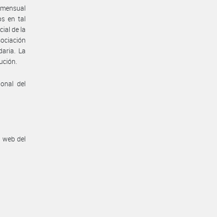
) mensual
s en tal
ial de la
sociación
aria. La
ución.
onal del
n web del