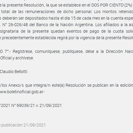
 la presente Resolución, la que se establece en el DOS POR CIENTO (2%
 total de las remuneraciones de dicho personal. Los montos retenido
 deberán ser depositados hasta el día 15 de cada mes en la cuenta espec
E. N° 26-026/48 del Banco de la Nación Argentina. Los afiliados a la a
 signataria de la presente quedan exentos de pago de la cuota solid
n precedentemente establecida regirá por la vigencia de la presente Resol
 7°.- Regístrese, comuníquese, publíquese, dése a la Dirección Naci
Oficial y archívese.
Claudio Bellotti
/los Anexo/s que integra/n este(a) Resolución se publican en la edició
w.boletinoficial.gob.ar-
9/2021 N° 69039/21 v. 21/09/2021
e publicación 21/09/2021