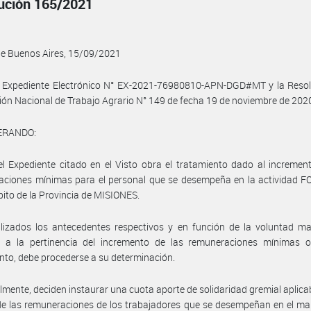
ución 165/2021
de Buenos Aires, 15/09/2021
l Expediente Electrónico N° EX-2021-76980810-APN-DGD#MT y la Resol
ión Nacional de Trabajo Agrario N° 149 de fecha 19 de noviembre de 2020
ERANDO:
l Expediente citado en el Visto obra el tratamiento dado al incremen
aciones mínimas para el personal que se desempeña en la actividad F
bito de la Provincia de MISIONES.
izados los antecedentes respectivos y en función de la voluntad may
o a la pertinencia del incremento de las remuneraciones mínimas o
nto, debe procederse a su determinación.
almente, deciden instaurar una cuota aporte de solidaridad gremial aplica
 de las remuneraciones de los trabajadores que se desempeñan en el ma