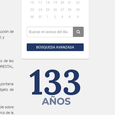
16
17
18
19
20
21
22
23
24
25
26
27
28
29
30
31
1
2
3
4
5
ución de
, y
BÚSQUEDA AVANZADA
to de las
ORESTAL,
oritaria
bjeto de
ble sobre
rco de la