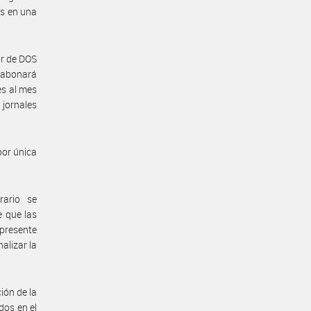
as en una
or de DOS
e abonará
es al mes
jornales
por única
rario se
 que las
presente
nalizar la
ión de la
dos en el