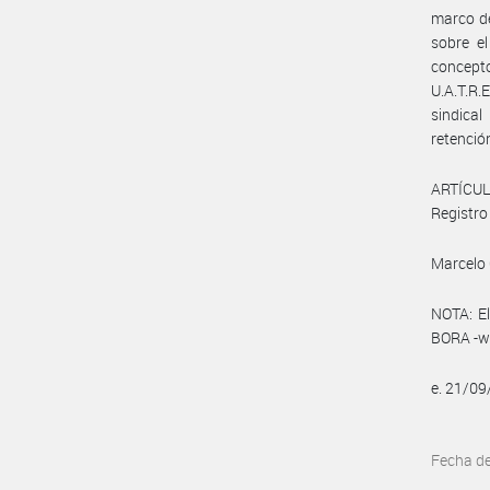
marco de
sobre el
concepto
U.A.T.R.
sindical
retenció
ARTÍCULO
Registro 
Marcelo 
NOTA: El
BORA -ww
e. 21/0
Fecha d