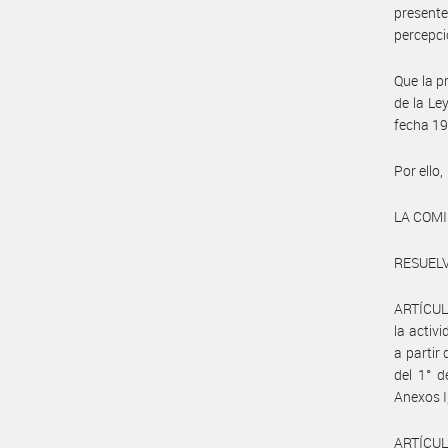
presente
percepci
Que la p
de la Le
fecha 19
Por ello,
LA COM
RESUELV
ARTÍCULO
la activ
a partir
del 1° 
Anexos I,
ARTÍCULO