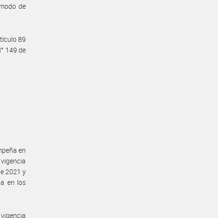
y modo de
tículo 89
N° 149 de
empeña en
 vigencia
de 2021 y
a en los
vigencia