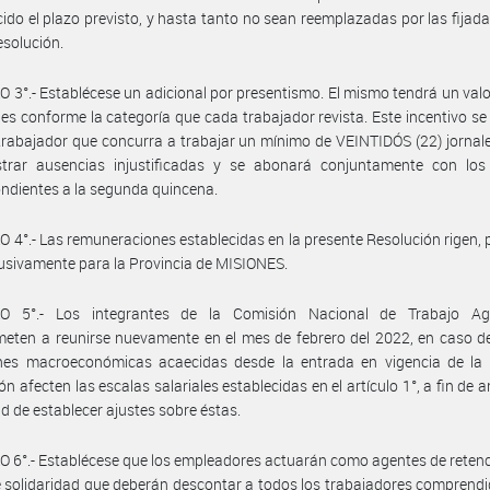
ido el plazo previsto, y hasta tanto no sean reemplazadas por las fijad
solución.
 3°.- Establécese un adicional por presentismo. El mismo tendrá un val
ales conforme la categoría que cada trabajador revista. Este incentivo s
trabajador que concurra a trabajar un mínimo de VEINTIDÓS (22) jornal
istrar ausencias injustificadas y se abonará conjuntamente con los 
ndientes a la segunda quincena.
 4°.- Las remuneraciones establecidas en la presente Resolución rigen, 
lusivamente para la Provincia de MISIONES.
O 5°.- Los integrantes de la Comisión Nacional de Trabajo Ag
ten a reunirse nuevamente en el mes de febrero del 2022, en caso de
ones macroeconómicas acaecidas desde la entrada en vigencia de la 
n afecten las escalas salariales establecidas en el artículo 1°, a fin de a
d de establecer ajustes sobre éstas.
 6°.- Establécese que los empleadores actuarán como agentes de retenc
 solidaridad que deberán descontar a todos los trabajadores comprendi