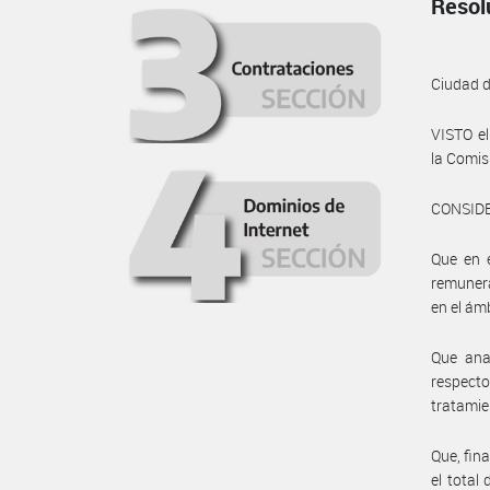
Resol
Ciudad 
VISTO e
la Comis
CONSID
Que en e
remuner
en el ám
Que anal
respect
tratamie
Que, fin
el total