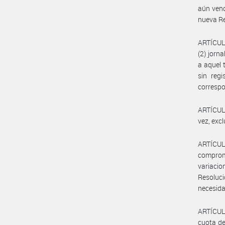
aún venc
nueva Re
ARTÍCULO
(2) jorn
a aquel 
sin reg
correspo
ARTÍCULO
vez, exc
ARTÍCUL
comprome
variaci
Resolució
necesida
ARTÍCULO
cuota de