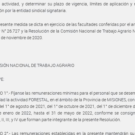
 actividad, y determinar su plazo de vigencia, límites de aplicación 
ón por la entidad sindical signataria.
resente medida se dicta en ejercicio de las facultades conferidas por el ar
y N° 26.727 y la Resolución de la Comisión Nacional de Trabajo Agrario 
 de noviembre de 2020.
ISIÓN NACIONAL DE TRABAJO AGRARIO
E:
 1°.- Fíjanse las remuneraciones mínimas para el personal que se des
idad la actividad FORESTAL, en el ámbito de la Provincia de MISIONES, con
 del 1° de agosto de 2021, del 1° de octubre de 2021, del 1° de diciembre 
de enero de 2022, hasta el 31 de mayo de 2022, conforme se consign
 II, III, y IV que forman parte integrante de la presente Resolución.
 2°.- Las remuneraciones establecidas en la presente mantendrán su 