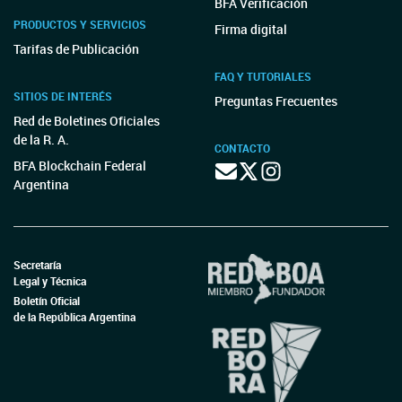
BFA Verificación
PRODUCTOS Y SERVICIOS
Firma digital
Tarifas de Publicación
FAQ Y TUTORIALES
SITIOS DE INTERÉS
Preguntas Frecuentes
Red de Boletines Oficiales
de la R. A.
CONTACTO
BFA Blockchain Federal
Argentina
Secretaría
Legal y Técnica
Boletín Oficial
de la República Argentina