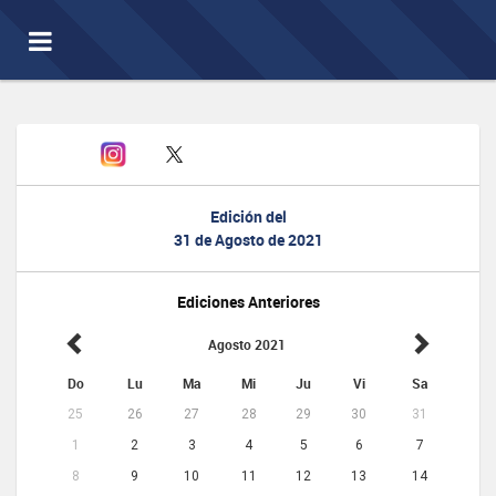
Toggle
navigation
Edición del
31 de Agosto de 2021
Ediciones Anteriores
Agosto 2021
Do
Lu
Ma
Mi
Ju
Vi
Sa
25
26
27
28
29
30
31
1
2
3
4
5
6
7
8
9
10
11
12
13
14