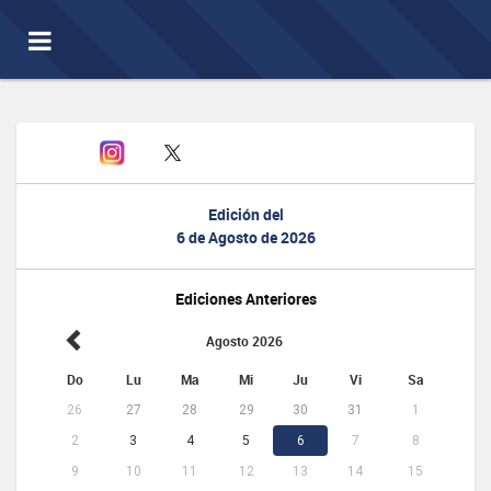
Toggle
navigation
Edición del
6 de Agosto de 2026
Ediciones Anteriores
Agosto 2026
Do
Lu
Ma
Mi
Ju
Vi
Sa
26
27
28
29
30
31
1
2
3
4
5
6
7
8
9
10
11
12
13
14
15