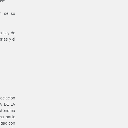
NA.
ón de su
la Ley de
rias y el
sociación
A DE LA
Autónoma
ma parte
midad con