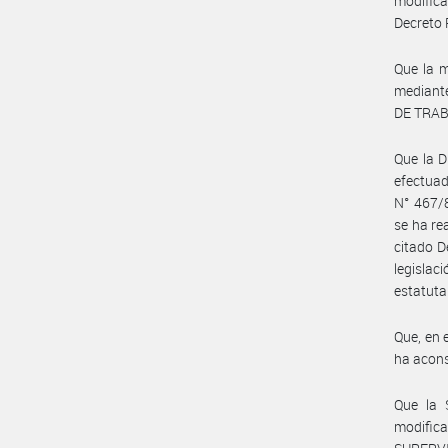
modifica
Decreto 
Que la m
mediante
DE TRAB
Que la D
efectuad
N° 467/8
se ha re
citado D
legislac
estatuta
Que, en 
ha acons
Que la 
modific