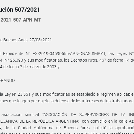
ución 507/2021
-2021-507-APN-MT
de Buenos Aires, 27/08/2021
l Expediente N° EX-2019-04690655-APN-DNASI#MPYT, las Leyes N°
4, N° 26.390 y sus modificatorias, los Decretos Nros. 467 de fecha 14 de
4 de fecha 7 de marzo de 2003 y
ERANDO:
la Ley N° 23.551 y sus modificatorias se estableció el régimen aplicable
ones que tengan por objeto la defensa de los intereses de los trabajadore
 asociación sindical “ASOCIACIÓN DE SUPERVISORES DE LA IN
CÁNICA DE LA REPÚBLICA ARGENTINA”, con domicilio en la calle A
, de la Ciudad Autónoma de Buenos Aires, solicitó la aprobaci