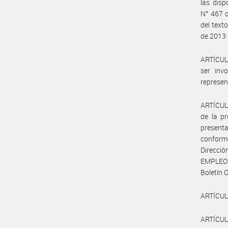
las disp
N° 467 d
del text
de 2013
ARTÍCULO
ser inv
represen
ARTÍCULO
de la pr
presenta
conform
Direcci
EMPLEO 
Boletín O
ARTÍCUL
ARTÍCUL