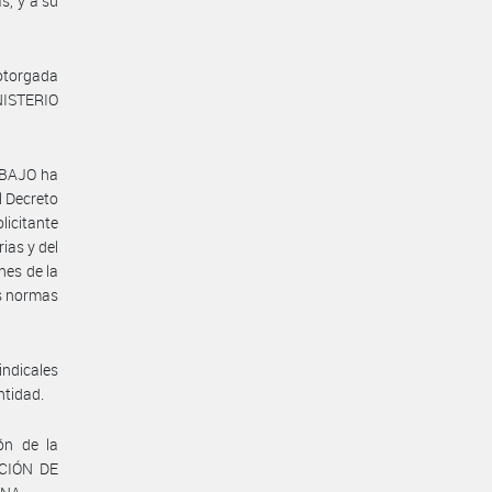
s, y a su
 otorgada
INISTERIO
ABAJO ha
l Decreto
licitante
ias y del
nes de la
as normas
indicales
ntidad.
ón de la
ACIÓN DE