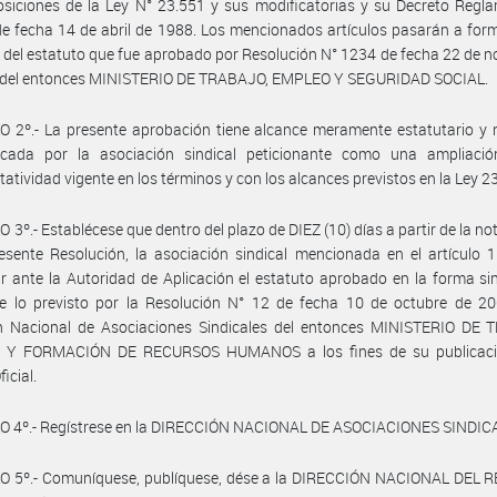
osiciones de la Ley N° 23.551 y sus modificatorias y su Decreto Regl
e fecha 14 de abril de 1988. Los mencionados artículos pasarán a for
o del estatuto que fue aprobado por Resolución N° 1234 de fecha 22 de 
 del entonces MINISTERIO DE TRABAJO, EMPLEO Y SEGURIDAD SOCIAL.
 2º.- La presente aprobación tiene alcance meramente estatutario y 
ocada por la asociación sindical peticionante como una ampliaci
tatividad vigente en los términos y con los alcances previstos en la Ley 2
 3º.- Establécese que dentro del plazo de DIEZ (10) días a partir de la not
esente Resolución, la asociación sindical mencionada en el artículo 
r ante la Autoridad de Aplicación el estatuto aprobado en la forma si
e lo previsto por la Resolución N° 12 de fecha 10 de octubre de 20
ón Nacional de Asociaciones Sindicales del entonces MINISTERIO DE 
Y FORMACIÓN DE RECURSOS HUMANOS a los fines de su publicaci
ficial.
O 4º.- Regístrese en la DIRECCIÓN NACIONAL DE ASOCIACIONES SINDIC
O 5º.- Comuníquese, publíquese, dése a la DIRECCIÓN NACIONAL DEL 