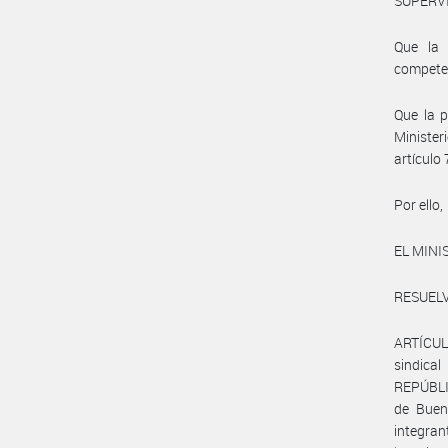
SUPERVI
Que la 
compete
Que la p
Minister
artículo
Por ello,
EL MINI
RESUELV
ARTÍCULO
sindic
REPÚBLI
de Buen
integran