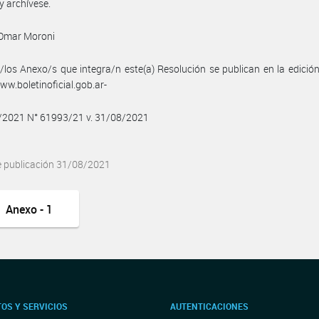
y archívese.
 Omar Moroni
/los Anexo/s que integra/n este(a) Resolución se publican en la edició
w.boletinoficial.gob.ar-
8/2021 N° 61993/21 v. 31/08/2021
e publicación 31/08/2021
Anexo - 1
OS Y SERVICIOS
AUTENTICACIONES