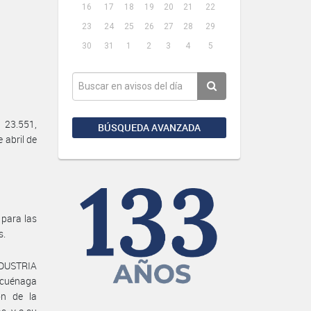
16
17
18
19
20
21
22
23
24
25
26
27
28
29
30
31
1
2
3
4
5
 23.551,
BÚSQUEDA AVANZADA
 abril de
 para las
s.
DUSTRIA
zcuénaga
ón de la