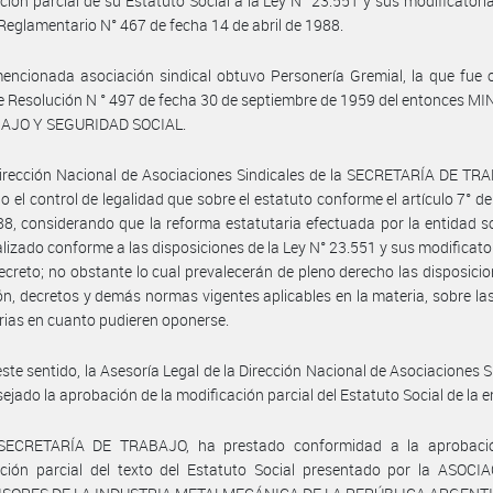
ción parcial de su Estatuto Social a la Ley N° 23.551 y sus modificatoria
Reglamentario N° 467 de fecha 14 de abril de 1988.
encionada asociación sindical obtuvo Personería Gremial, la que fue
 Resolución N ° 497 de fecha 30 de septiembre de 1959 del entonces M
AJO Y SEGURIDAD SOCIAL.
irección Nacional de Asociaciones Sindicales de la SECRETARÍA DE TR
o el control de legalidad que sobre el estatuto conforme el artículo 7° de
8, considerando que la reforma estatutaria efectuada por la entidad so
alizado conforme a las disposiciones de la Ley N° 23.551 y sus modificator
ecreto; no obstante lo cual prevalecerán de pleno derecho las disposicio
ión, decretos y demás normas vigentes aplicables en la materia, sobre l
rias en cuanto pudieren oponerse.
este sentido, la Asesoría Legal de la Dirección Nacional de Asociaciones S
ejado la aprobación de la modificación parcial del Estatuto Social de la e
SECRETARÍA DE TRABAJO, ha prestado conformidad a la aprobaci
ación parcial del texto del Estatuto Social presentado por la ASOCI