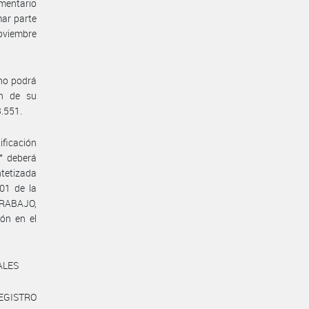
amentario
mar parte
noviembre
no podrá
ón de su
3.551.
ificación
1° deberá
ntetizada
01 de la
TRABAJO,
ón en el
ALES
REGISTRO