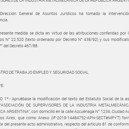
SORES DE LA INDUSTRIA METALMECÁNICA DE LA REPÚBLICA ARGENTI
Dirección General de Asuntos Jurídicos ha tomado la intervenci
ncia.
resente medida se dicta en virtud de las atribuciones conferidas por 
ios N° 22.520 (texto ordenado por Decreto N° 438/92) y sus modificato
 7° del Decreto 467/88.
STRO DE TRABAJO EMPLEO Y SEGURIDAD SOCIAL
E:
 1º.- Apruébase la modificación del texto del Estatuto Social de la a
al “ASOCIACIÓN DE SUPERVISORES DE LA INDUSTRIA METALMECÁNIC
CA ARGENTINA”, con domicilio en la calle Azcuénaga N° 1234, Ciudad 
os Aires, que como Anexo (IF-2019-14484752-APN-SECT#MPYT) for
te del presente acto administrativo, respecto del artículo 81 de confor