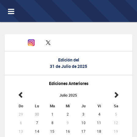
Toggle
navigation
Edición del
31 de Julio de 2025
Ediciones Anteriores
Julio 2025
Do
Lu
Ma
Mi
Ju
Vi
Sa
29
30
1
2
3
4
5
6
7
8
9
10
11
12
13
14
15
16
17
18
19