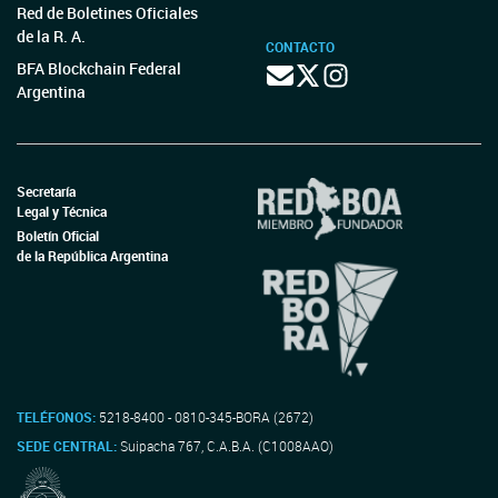
Red de Boletines Oficiales
de la R. A.
CONTACTO
BFA Blockchain Federal
Argentina
Secretaría
Legal y Técnica
Boletín Oficial
de la República Argentina
TELÉFONOS:
5218-8400 - 0810-345-BORA (2672)
SEDE CENTRAL:
Suipacha 767, C.A.B.A. (C1008AAO)