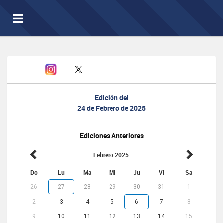
Toggle
navigation
Edición del
24 de Febrero de 2025
Ediciones Anteriores
Febrero 2025
Do
Lu
Ma
Mi
Ju
Vi
Sa
26
27
28
29
30
31
1
2
3
4
5
6
7
8
9
10
11
12
13
14
15