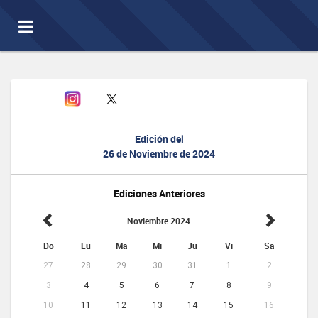
Toggle
navigation
Edición del
26 de Noviembre de 2024
Ediciones Anteriores
Noviembre 2024
Do
Lu
Ma
Mi
Ju
Vi
Sa
27
28
29
30
31
1
2
3
4
5
6
7
8
9
10
11
12
13
14
15
16