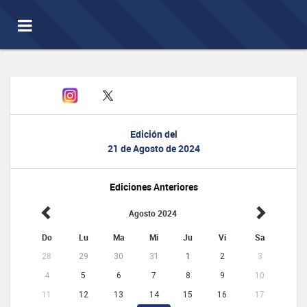
Toggle
navigation
Edición del
21 de Agosto de 2024
Ediciones Anteriores
Agosto 2024
Do
Lu
Ma
Mi
Ju
Vi
Sa
28
29
30
31
1
2
3
4
5
6
7
8
9
10
11
12
13
14
15
16
17