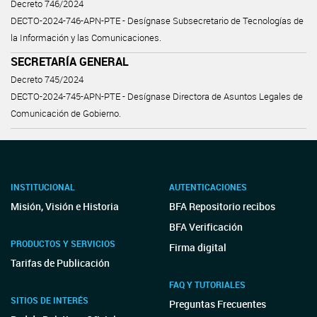
Decreto 746/2024
DECTO-2024-746-APN-PTE - Desígnase Subsecretario de Tecnologías de
la Información y las Comunicaciones.
SECRETARÍA GENERAL
Decreto 745/2024
DECTO-2024-745-APN-PTE - Desígnase Directora de Asuntos Legales de
Comunicación de Gobierno.
INSTITUCIONAL
AUTENTICACIONES
Misión, Visión e Historia
BFA Repositorio recibos
BFA Verificación
PRODUCTOS Y SERVICIOS
Firma digital
Tarifas de Publicación
FAQ Y TUTORIALES
SITIOS DE INTERÉS
Preguntas Frecuentes