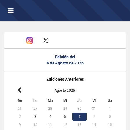
Toggle
navigation
Edición del
6 de Agosto de 2026
Ediciones Anteriores
Agosto 2026
Do
Lu
Ma
Mi
Ju
Vi
Sa
26
27
28
29
30
31
1
2
3
4
5
6
7
8
9
10
11
12
13
14
15