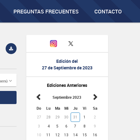
PREGUNTAS FRECUENTES
CONTACTO
Edición del
27 de Septiembre de 2023
menú
Ediciones Anteriores
Septiembre 2023
Do
Lu
Ma
Mi
Ju
Vi
Sa
27
28
29
30
31
1
2
3
4
5
6
7
8
9
10
11
12
13
14
15
16