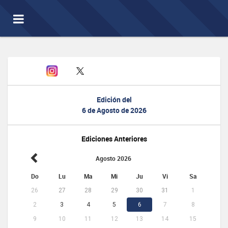
Toggle
navigation
Edición del
6 de Agosto de 2026
Ediciones Anteriores
Agosto 2026
Do
Lu
Ma
Mi
Ju
Vi
Sa
26
27
28
29
30
31
1
2
3
4
5
6
7
8
9
10
11
12
13
14
15