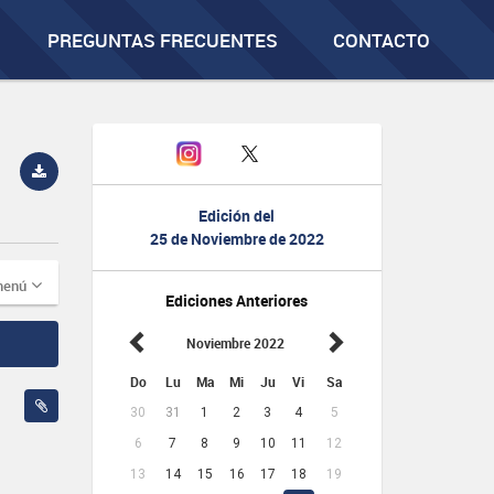
PREGUNTAS FRECUENTES
CONTACTO
Edición del
25 de Noviembre de 2022
menú
Ediciones Anteriores
Noviembre 2022
Do
Lu
Ma
Mi
Ju
Vi
Sa
30
31
1
2
3
4
5
6
7
8
9
10
11
12
13
14
15
16
17
18
19