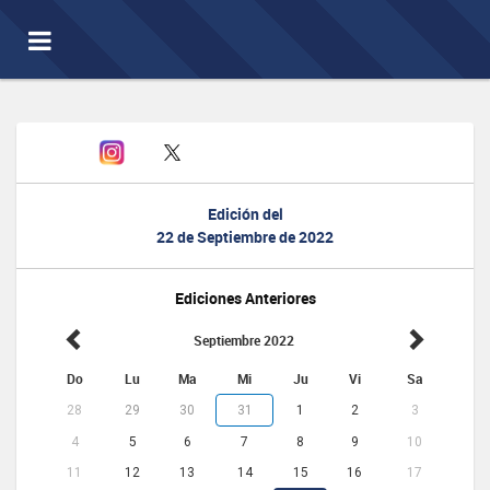
Toggle
navigation
Edición del
22 de Septiembre de 2022
Ediciones Anteriores
Septiembre 2022
Do
Lu
Ma
Mi
Ju
Vi
Sa
28
29
30
31
1
2
3
4
5
6
7
8
9
10
11
12
13
14
15
16
17