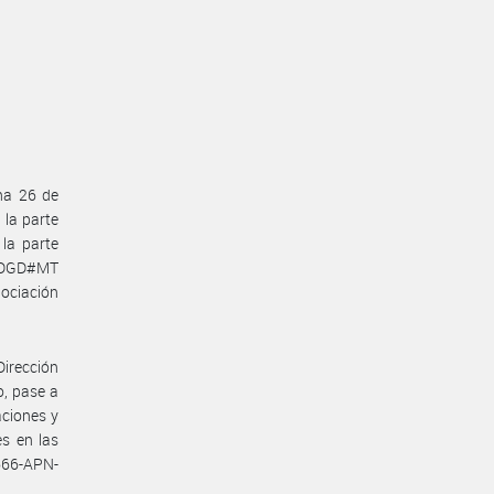
ha 26 de
la parte
la parte
N-DGD#MT
ociación
Dirección
o, pase a
aciones y
es en las
666-APN-