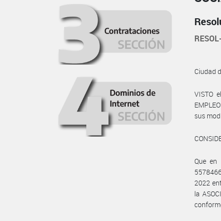
Resol
RESOL
Ciudad 
VISTO e
EMPLEO Y
sus modif
CONSID
Que en 
5578466
2022 en
la ASOC
conforme