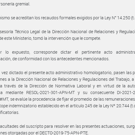
rsonería gremial.
ismo se acreditan los recaudos formales exigidos por la Ley N° 14.250 (t.
sesoría Técnico Legal de la Dirección Nacional de Relaciones y Regulac
de este Ministerio, tomó la intervención que le compete.
r lo expuesto, corresponde dictar el pertinente acto administr
ación, de conformidad con los antecedentes mencionados.
 vez dictado el presente acto administrativo homologatorio, pasen las 
nes a la Dirección Nacional de Relaciones y Regulaciones del Trabajo, a 
a través de la Dirección de Normativa Laboral y en virtud de la aut
da mediante RESOL-2021-301-APN-MT y su consecuente DI-2021-
T, se evalúe la procedencia de fijar el promedio de las remuneraciones,
 tope indemnizatorio establecido en el artículo 245 de la Ley Nº 20.744 (t.
ficatorias.
facultades del suscripto para resolver en las presentes actuaciones, surg
iones otorgadas por el DECTO-2019-75-APN-PTE.