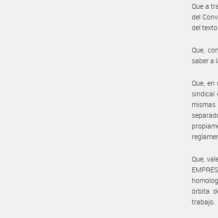
Que a tr
del Conv
del texto
Que, con
saber a l
Que, en 
sindical
mismas 
separad
propiame
reglamen
Que, val
EMPRESA
homologa
órbita d
trabajo.