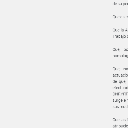
de su pe
Que asim
Que la A
Trabajo 
Que, po
homolog
Que, una
actuacio
de que, 
efectua
DNRYRT#M
surge el
sus modi
Que las 
atribuc