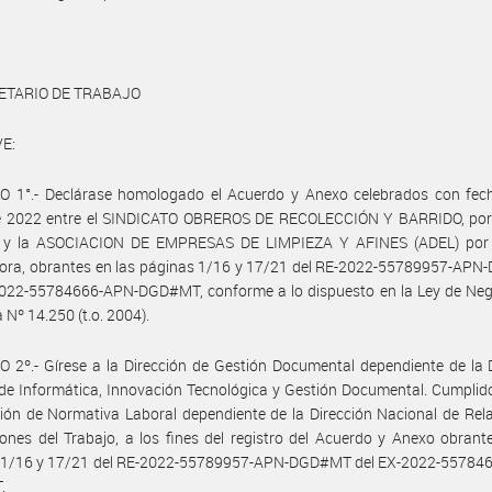
ETARIO DE TRABAJO
E:
O 1°.- Declárase homologado el Acuerdo y Anexo celebrados con fec
 2022 entre el SINDICATO OBREROS DE RECOLECCIÓN Y BARRIDO, por 
l, y la ASOCIACION DE EMPRESAS DE LIMPIEZA Y AFINES (ADEL) por 
ora, obrantes en las páginas 1/16 y 17/21 del RE-2022-55789957-AP
2022-55784666-APN-DGD#MT, conforme a lo dispuesto en la Ley de Neg
 Nº 14.250 (t.o. 2004).
 2º.- Gírese a la Dirección de Gestión Documental dependiente de la 
de Informática, Innovación Tecnológica y Gestión Documental. Cumplid
ción de Normativa Laboral dependiente de la Dirección Nacional de Rel
ones del Trabajo, a los fines del registro del Acuerdo y Anexo obrant
 1/16 y 17/21 del RE-2022-55789957-APN-DGD#MT del EX-2022-55784
.