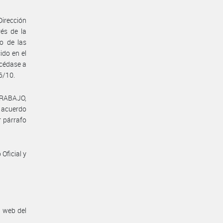
Dirección
vés de la
o de las
ido en el
océdase a
6/10.
TRABAJO,
l acuerdo
r párrafo
Oficial y
n web del