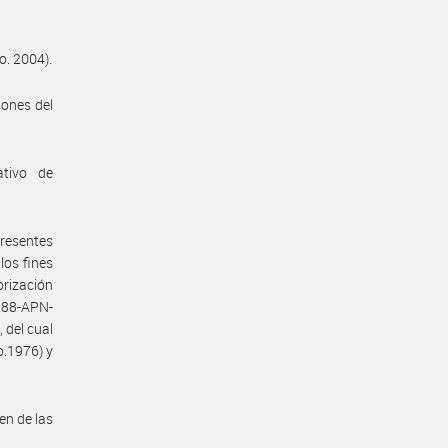
o. 2004).
iones del
ativo de
presentes
los fines
orización
288-APN-
 del cual
o.1976) y
en de las