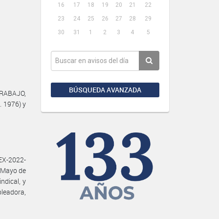
16
17
18
19
20
21
22
23
24
25
26
27
28
29
30
31
1
2
3
4
5
BÚSQUEDA AVANZADA
TRABAJO,
. 1976) y
EX-2022-
 Mayo de
dical, y
leadora,