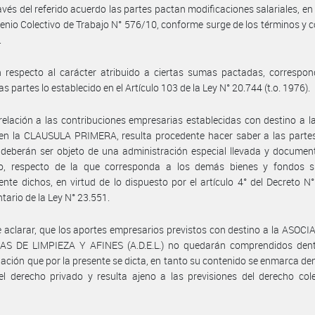
avés del referido acuerdo las partes pactan modificaciones salariales, en
enio Colectivo de Trabajo N° 576/10, conforme surge de los términos y 
.
 respecto al carácter atribuido a ciertas sumas pactadas, correspon
as partes lo establecido en el Artículo 103 de la Ley N° 20.744 (t.o. 1976).
relación a las contribuciones empresarias establecidas con destino a l
 en la CLAUSULA PRIMERA, resulta procedente hacer saber a las parte
deberán ser objeto de una administración especial llevada y documen
o, respecto de la que corresponda a los demás bienes y fondos si
nte dichos, en virtud de lo dispuesto por el artículo 4° del Decreto N
tario de la Ley N° 23.551.
e aclarar, que los aportes empresarios previstos con destino a la ASOC
S DE LIMPIEZA Y AFINES (A.D.E.L.) no quedarán comprendidos dent
ción que por la presente se dicta, en tanto su contenido se enmarca den
el derecho privado y resulta ajeno a las previsiones del derecho col