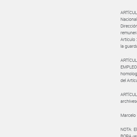
ARTÍCULO
Nacional
Direcció
remunera
Artículo
la guard
ARTÍCUL
EMPLEO Y
homologa
del Artíc
ARTÍCULO
archíves
Marcelo 
NOTA: El
BORA -ww