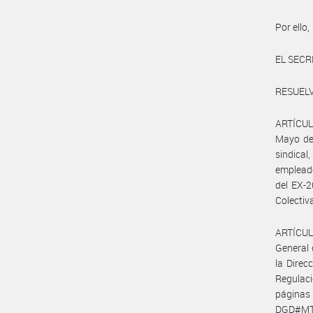
Por ello,
EL SECR
RESUELV
ARTÍCUL
Mayo de
sindica
emplead
del EX-
Colectiva
ARTÍCULO
General 
la Direc
Regulaci
páginas
DGD#MT