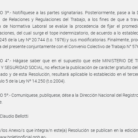
 3º.- Notifíquese a las partes signatarias. Posteriormente, pase a la 
 de Relaciones y Regulaciones del Trabajo, a los fines de que a tra
n de Normativa Laboral se evalúe la procedencia de fijar el promedi
ciones, del cual surge el tope indemnizatorio, de acuerdo a lo establec
 245 de la Ley Nº 20.744 (t.o. 1976) y sus modificatorias. Finalmente, pr
a del presente conjuntamente con el Convenio Colectivo de Trabajo N° 57
O 4°.- Hágase saber que en el supuesto que este MINISTERIO DE 
 SEGURIDAD SOCIAL, no efectúe la publicación de carácter gratuito de
do y de esta Resolución, resultará aplicable lo establecido en el terce
ulo 5 de la Ley Nº 14.250 (t.o.2004).
 5º.- Comuníquese, publíquese, dése a la Dirección Nacional del Registro 
e.
Claudio Bellotti
/los Anexo/s que integra/n este(a) Resolución se publican en la edició
w.boletinoficial.gob.ar-