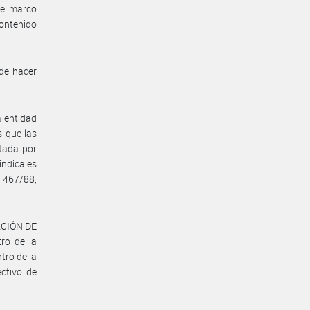
 el marco
contenido
de hacer
a entidad
s que las
tada por
ndicales
° 467/88,
IACIÓN DE
ro de la
tro de la
ectivo de