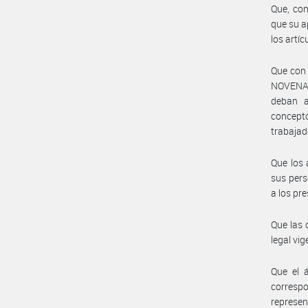
Que, con
que su a
los artíc
Que con 
NOVENA d
deban a
concepto
trabajad
Que los 
sus pers
a los pr
Que las 
legal vig
Que el á
correspo
represen