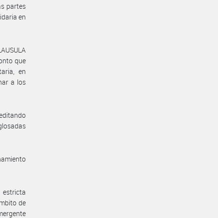
s partes
idaria en
 CLAUSULA
onto que
aria, en
ar a los
reditando
 glosadas
enamiento
estricta
ámbito de
emergente