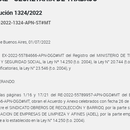
ución 1324/2022
-2022-1324-APN-ST#MT
de Buenos Aires, 01/07/2022
l EX-2022-55784666-APN-DGD#MT del Registro del MINISTERIO DE 
 SEGURIDAD SOCIAL, la Ley Nº 14.250 (t.o. 2004), la Ley N° 20.744 (t.o
icatorias, la Ley N° 23.546 (t.o. 2004), y
ERANDO:
las páginas 1/16 y 17/21 del RE-2022-55789957-APN-DGD#MT del 
6-APN-DGD#MT, obran el Acuerdo y Anexo celebrados con fecha 26 de
tre el SINDICATO OBREROS DE RECOLECCIÓN Y BARRIDO, por la parte sin
IACION DE EMPRESAS DE LIMPIEZA Y AFINES (ADEL), por la parte emp
 a lo establecido en la Ley N° 14.250 (t.o. 2004).