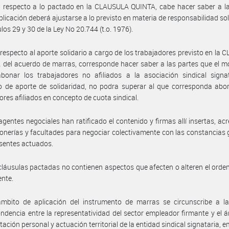
 respecto a lo pactado en la CLAUSULA QUINTA, cabe hacer saber a la
plicación deberá ajustarse a lo previsto en materia de responsabilidad sol
ulos 29 y 30 de la Ley No 20.744 (t.o. 1976).
respecto al aporte solidario a cargo de los trabajadores previsto en la
el acuerdo de marras, corresponde hacer saber a las partes que el m
bonar los trabajadores no afiliados a la asociación sindical signat
 de aporte de solidaridad, no podra superar al que corresponda abon
ores afiliados en concepto de cuota sindical.
agentes negociales han ratificado el contenido y firmas allí insertas, ac
onerías y facultades para negociar colectivamente con las constancias
esentes actuados.
cláusulas pactadas no contienen aspectos que afecten o alteren el ord
ente.
mbito de aplicación del instrumento de marras se circunscribe a la 
ndencia entre la representatividad del sector empleador firmante y el 
tación personal y actuación territorial de la entidad sindical signataria, 