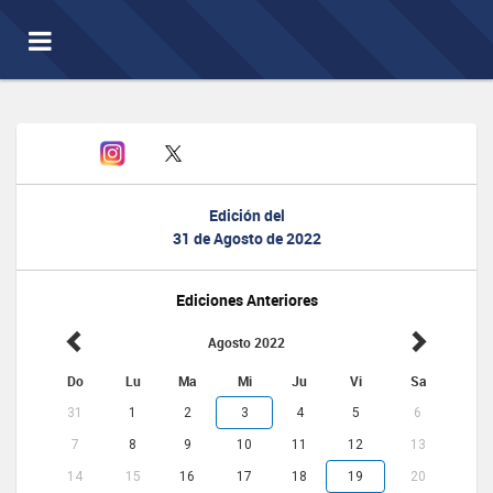
Toggle
navigation
Edición del
31 de Agosto de 2022
Ediciones Anteriores
Agosto 2022
Do
Lu
Ma
Mi
Ju
Vi
Sa
31
1
2
3
4
5
6
7
8
9
10
11
12
13
14
15
16
17
18
19
20