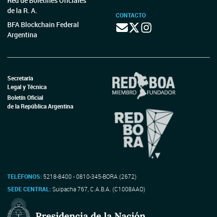
Red de Boletines Oficiales
de la R. A.
CONTACTO
BFA Blockchain Federal
Argentina
Secretaría
Legal y Técnica
Boletín Oficial
de la República Argentina
TELÉFONOS:
5218-8400 - 0810-345-BORA (2672)
SEDE CENTRAL:
Suipacha 767, C.A.B.A. (C1008AAO)