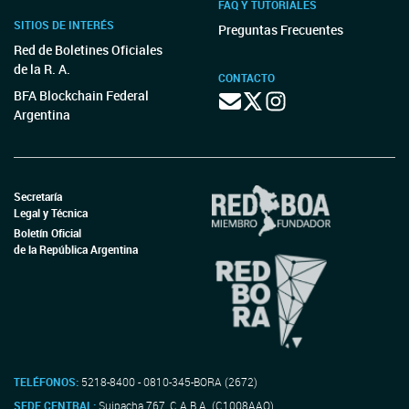
FAQ Y TUTORIALES
SITIOS DE INTERÉS
Preguntas Frecuentes
Red de Boletines Oficiales
de la R. A.
CONTACTO
BFA Blockchain Federal
Argentina
Secretaría
Legal y Técnica
Boletín Oficial
de la República Argentina
TELÉFONOS:
5218-8400 - 0810-345-BORA (2672)
SEDE CENTRAL:
Suipacha 767, C.A.B.A. (C1008AAO)