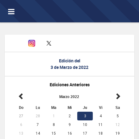
Toggle
navigation
Edición del
3 de Marzo de 2022
Ediciones Anteriores
Marzo 2022
Do
Lu
Ma
Mi
Ju
Vi
Sa
27
28
1
2
3
4
5
6
7
8
9
10
11
12
13
14
15
16
17
18
19