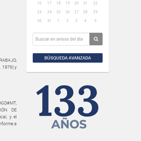
16
17
18
19
20
21
22
23
24
25
26
27
28
29
30
31
1
2
3
4
5
BÚSQUEDA AVANZADA
TRABAJO,
. 1976) y
DGD#MT,
CIÓN DE
al, y el
nforme a