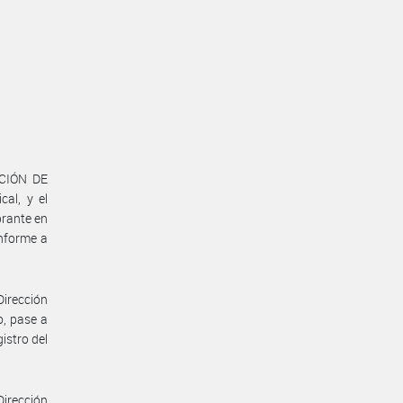
ACIÓN DE
al, y el
rante en
nforme a
Dirección
o, pase a
istro del
Dirección