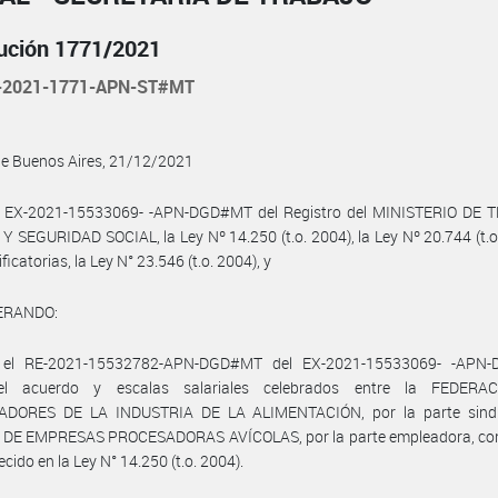
ución 1771/2021
-2021-1771-APN-ST#MT
de Buenos Aires, 21/12/2021
l EX-2021-15533069- -APN-DGD#MT del Registro del MINISTERIO DE 
 SEGURIDAD SOCIAL, la Ley Nº 14.250 (t.o. 2004), la Ley Nº 20.744 (t.o
icatorias, la Ley N° 23.546 (t.o. 2004), y
ERANDO:
 el RE-2021-15532782-APN-DGD#MT del EX-2021-15533069- -APN-
el acuerdo y escalas salariales celebrados entre la FEDERA
DORES DE LA INDUSTRIA DE LA ALIMENTACIÓN, por la parte sindic
DE EMPRESAS PROCESADORAS AVÍCOLAS, por la parte empleadora, co
ecido en la Ley N° 14.250 (t.o. 2004).