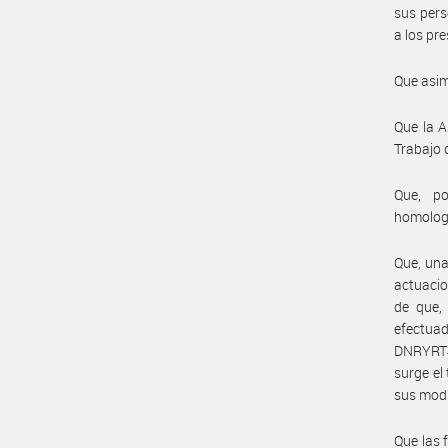
sus pers
a los pr
Que asim
Que la A
Trabajo 
Que, po
homolog
Que, una
actuacio
de que, 
efectua
DNRYRT#M
surge el
sus modi
Que las 