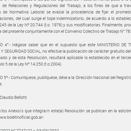
 de Relaciones y Regulaciones del Trabajo, a los fines de que a tra
n de Normativa Laboral se evalúe la procedencia de fijar el promedi
ciones, del cual surge el tope indemnizatorio, de acuerdo a lo establec
 245 de la Ley Nº 20.744 (t.o. 1976) y sus modificatorias. Finalmente, pr
a del presente conjuntamente con el Convenio Colectivo de Trabajo N° 78
O 4°.- Hágase saber que en el supuesto que este MINISTERIO DE 
 SEGURIDAD SOCIAL, no efectúe la publicación de carácter gratuito de
do y de esta Resolución, resultará aplicable lo establecido en el terce
ulo 5 de la Ley Nº 14.250 (t.o.2004).
 5º.- Comuníquese, publíquese, dése a la Dirección Nacional del Registro 
e.
Claudio Bellotti
/los Anexo/s que integra/n este(a) Resolución se publican en la edició
w.boletinoficial.gob.ar-
3/2022 N° 7747/22 v. 03/03/2022