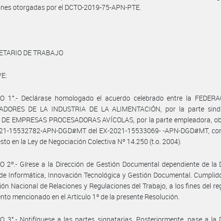
ones otorgadas por el DCTO-2019-75-APN-PTE.
ETARIO DE TRABAJO
E:
O 1°.- Declárase homologado el acuerdo celebrado entre la FEDER
DORES DE LA INDUSTRIA DE LA ALIMENTACIÓN, por la parte sindic
DE EMPRESAS PROCESADORAS AVÍCOLAS, por la parte empleadora, ob
021-15532782-APN-DGD#MT del EX-2021-15533069- -APN-DGD#MT, co
esto en la Ley de Negociación Colectiva Nº 14.250 (t.o. 2004).
 2º.- Gírese a la Dirección de Gestión Documental dependiente de la 
de Informática, Innovación Tecnológica y Gestión Documental. Cumplid
ción Nacional de Relaciones y Regulaciones del Trabajo, a los fines del reg
nto mencionado en el Artículo 1º de la presente Resolución.
 3°.- Notifíquese a las partes signatarias. Posteriormente, pase a la 