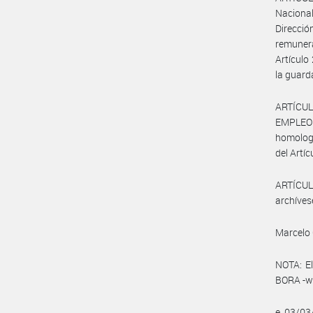
Nacional
Direcció
remunera
Artículo
la guard
ARTÍCUL
EMPLEO Y
homologa
del Artíc
ARTÍCULO
archíves
Marcelo 
NOTA: El
BORA -ww
e. 03/0