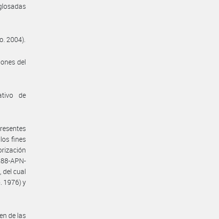
 glosadas
o. 2004).
iones del
ativo de
presentes
los fines
orización
288-APN-
 del cual
. 1976) y
en de las