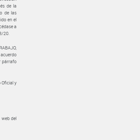
vés de la
o de las
ido en el
océdase a
3/20.
TRABAJO,
l acuerdo
r párrafo
Oficial y
n web del