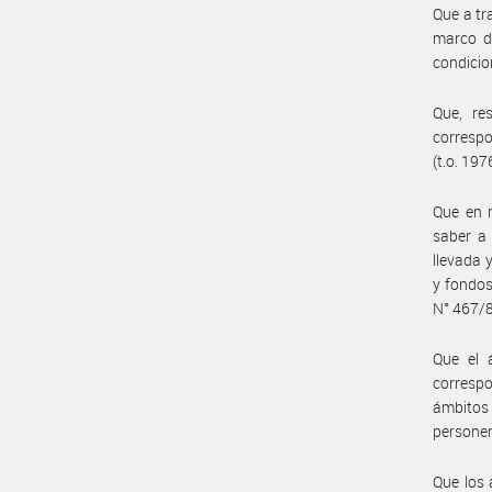
Que a tr
marco de
condicion
Que, re
correspo
(t.o. 197
Que en r
saber a 
llevada 
y fondos
N° 467/8
Que el 
correspo
ámbitos
personer
Que los 