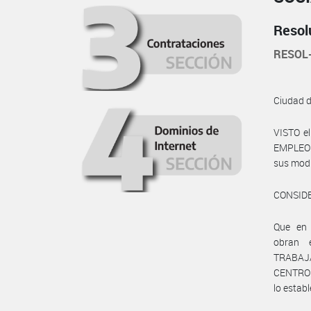
Resol
RESOL
Ciudad 
VISTO e
EMPLEO Y
sus modif
CONSID
Que en
obran 
TRABAJA
CENTRO 
lo establ