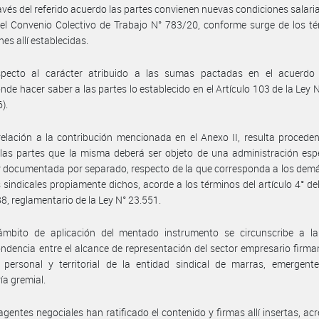
avés del referido acuerdo las partes convienen nuevas condiciones salarial
l Convenio Colectivo de Trabajo N° 783/20, conforme surge de los té
es allí establecidas.
specto al carácter atribuido a las sumas pactadas en el acuerdo r
nde hacer saber a las partes lo establecido en el Artículo 103 de la Ley 
6).
elación a la contribución mencionada en el Anexo II, resulta procede
las partes que la misma deberá ser objeto de una administración espe
y documentada por separado, respecto de la que corresponda a los dem
 sindicales propiamente dichos, acorde a los términos del artículo 4° de
8, reglamentario de la Ley N° 23.551.
ámbito de aplicación del mentado instrumento se circunscribe a la 
ndencia entre el alcance de representación del sector empresario firman
 personal y territorial de la entidad sindical de marras, emergent
ía gremial.
agentes negociales han ratificado el contenido y firmas allí insertas, ac