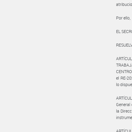
atribuci
Por ello,
EL SECR
RESUELV
ARTÍCUL
TRABAJA
CENTRO 
el RE-2
lo dispu
ARTÍCULO
General 
la Direc
instrume
ARTÍCULO