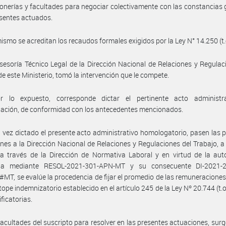
onerías y facultades para negociar colectivamente con las constancias
esentes actuados.
ismo se acreditan los recaudos formales exigidos por la Ley N° 14.250 (t.
sesoría Técnico Legal de la Dirección Nacional de Relaciones y Regulac
de este Ministerio, tomó la intervención que le compete.
r lo expuesto, corresponde dictar el pertinente acto administr
ación, de conformidad con los antecedentes mencionados.
 vez dictado el presente acto administrativo homologatorio, pasen las 
nes a la Dirección Nacional de Relaciones y Regulaciones del Trabajo, a 
a través de la Dirección de Normativa Laboral y en virtud de la aut
da mediante RESOL-2021-301-APN-MT y su consecuente DI-2021-
T, se evalúe la procedencia de fijar el promedio de las remuneraciones,
 tope indemnizatorio establecido en el artículo 245 de la Ley Nº 20.744 (t.o
ficatorias.
facultades del suscripto para resolver en las presentes actuaciones, surg