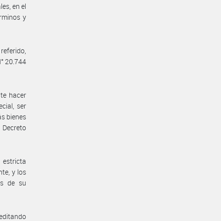
es, en el
rminos y
eferido,
N° 20.744
nte hacer
cial, ser
ás bienes
l Decreto
estricta
te, y los
es de su
reditando