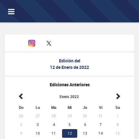
Toggle
navigation
Edición del
12 de Enero de 2022
Ediciones Anteriores
Enero 2022
Do
Lu
Ma
Mi
Ju
Vi
Sa
26
27
28
29
30
31
1
2
3
4
5
6
7
8
9
10
11
12
13
14
15