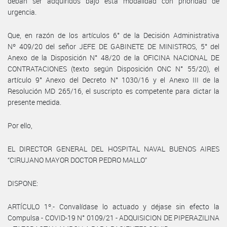
deban ser adquiridos bajo esta modalidad con prioridad de
urgencia.
Que, en razón de los artículos 6° de la Decisión Administrativa
Nº 409/20 del señor JEFE DE GABINETE DE MINISTROS, 5° del
Anexo de la Disposición N° 48/20 de la OFICINA NACIONAL DE
CONTRATACIONES (texto según Disposición ONC N° 55/20), el
artículo 9° Anexo del Decreto N° 1030/16 y el Anexo III de la
Resolución MD 265/16, el suscripto es competente para dictar la
presente medida.
Por ello,
EL DIRECTOR GENERAL DEL HOSPITAL NAVAL BUENOS AIRES
“CIRUJANO MAYOR DOCTOR PEDRO MALLO”
DISPONE:
ARTÍCULO 1º.- Convalídase lo actuado y déjase sin efecto la
Compulsa - COVID-19 N° 0109/21 - ADQUISICION DE PIPERAZILINA