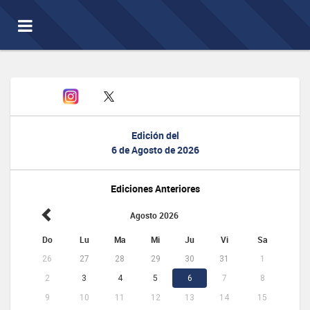
Toggle
navigation
Edición del
6 de Agosto de 2026
Ediciones Anteriores
Agosto 2026
Do
Lu
Ma
Mi
Ju
Vi
Sa
26
27
28
29
30
31
1
2
3
4
5
6
7
8
9
10
11
12
13
14
15