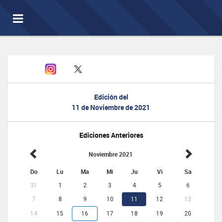
Toggle
navigation
Edición del
11 de Noviembre de 2021
Ediciones Anteriores
Noviembre 2021
Do
Lu
Ma
Mi
Ju
Vi
Sa
31
1
2
3
4
5
6
7
8
9
10
11
12
13
14
15
16
17
18
19
20