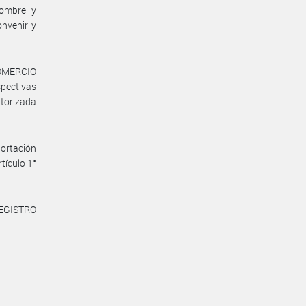
nombre y
nvenir y
COMERCIO
pectivas
utorizada
portación
tículo 1°
REGISTRO