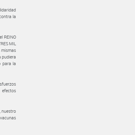
lidaridad
contra la
el REINO
TRES MIL
s mismas
a pudiera
 para la
fuerzos
 efectos
, nuestro
 vacunas