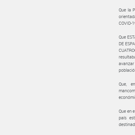
Que la P
orientad
COVID-1
Que EST
DE ESPA
CUATROCI
resultab
avanzar
població
Que, e
mancomu
económic
Que en e
país es
destinad