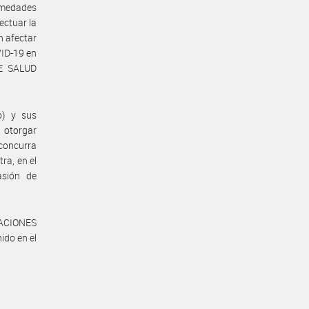
rmedades
ectuar la
n afectar
VID-19 en
DE SALUD
o) y sus
 otorgar
 concurra
ra, en el
asión de
LACIONES
do en el