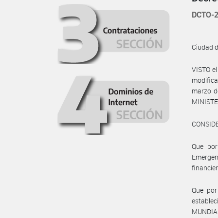
DCTO-2
Ciudad 
VISTO e
modifica
marzo de
MINISTER
CONSID
Que por
Emergenc
financier
Que por
establec
MUNDIAL 