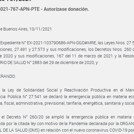
021-767-APN-PTE - Autorízase donación.
de Buenos Aires, 10/11/2021
l Expediente N° EX-2021-103790686-APN-DGD#MRE, las Leyes Nros. 27.5
ciones, 27.491 y 27.573 y sus modificaciones, los Decretos Nros. 260 
 2020 y sus modificaciones, 167 del 11 de marzo de 2021 y la Resolu
IO DE SALUD N° 2883 del 29 de diciembre de 2020, y
ERANDO:
 la Ley de Solidaridad Social y Reactivación Productiva en el Mar
ia Pública N° 27.541 se declaró la emergencia pública en materia ec
a, fiscal, administrativa, previsional, tarifaria, energética, sanitaria y socia
 el Decreto N° 260/20 se amplió la emergencia pública en materia s
ida por la citada ley con motivo de la Pandemia declarada por la ORG
DE LA SALUD (OMS) en relación con el nuevo coronavirus COVID-19 por