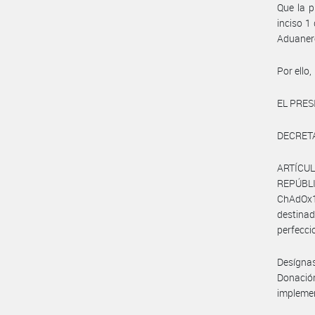
Que la p
inciso 1
Aduanero
Por ello,
EL PRES
DECRET
ARTÍCUL
REPÚBLI
ChAdOx1
destina
perfecci
Desígna
Donación
impleme