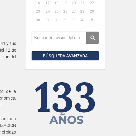
16
17
18
19
20
21
22
23
24
25
26
27
28
29
30
31
1
2
3
4
5
41 y sus
del 12 de
BÚSQUEDA AVANZADA
ción del
co de la
onómica,
l.
anitaria
ANIZACIÓN
 el plazo