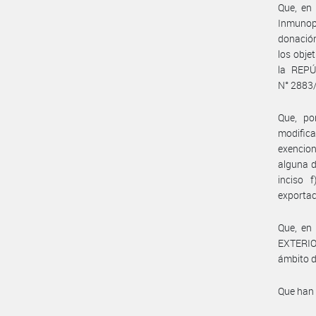
Que, en
Inmunopr
donación
los obje
la REPÚ
N° 2883
Que, po
modific
exencion
alguna d
inciso 
exportac
Que, en
EXTERIO
ámbito d
Que han 