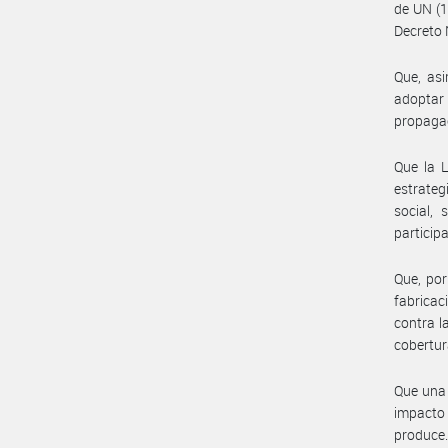
de UN (1
Decreto 
Que, as
adoptar
propagac
Que la L
estrateg
social, 
particip
Que, por
fabrica
contra l
cobertur
Que una 
impacto 
produce