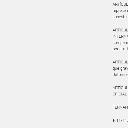
ARTÍCUL
represe
suscribi
ARTÍCUL
INTERNA
competen
por el ar
ARTICULO
que grav
del pres
ARTÍCUL
OFICIAL 
FERNÁNDE
e. 11/1