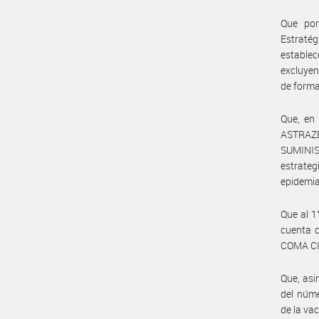
Que por
Estratég
estable
excluyen
de forma
Que, en
ASTRAZE
SUMINI
estrateg
epidemia
Que al 1
cuenta c
COMA CI
Que, asi
del núm
de la va