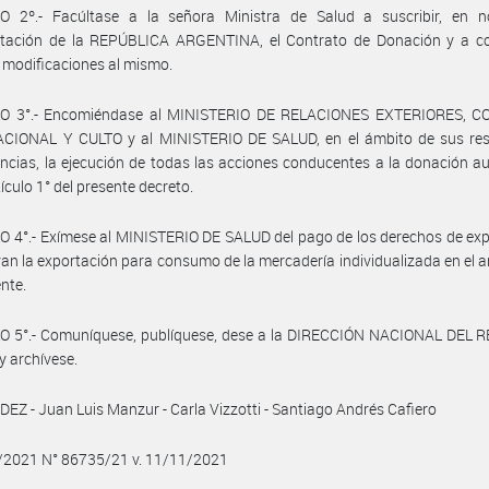
O 2º.- Facúltase a la señora Ministra de Salud a suscribir, en 
ntación de la REPÚBLICA ARGENTINA, el Contrato de Donación y a co
r modificaciones al mismo.
O 3°.- Encomiéndase al MINISTERIO DE RELACIONES EXTERIORES, 
CIONAL Y CULTO y al MINISTERIO DE SALUD, en el ámbito de sus res
cias, la ejecución de todas las acciones conducentes a la donación a
tículo 1° del presente decreto.
 4°.- Exímese al MINISTERIO DE SALUD del pago de los derechos de ex
an la exportación para consumo de la mercadería individualizada en el ar
ente.
O 5°.- Comuníquese, publíquese, dese a la DIRECCIÓN NACIONAL DEL 
y archívese.
Z - Juan Luis Manzur - Carla Vizzotti - Santiago Andrés Cafiero
1/2021 N° 86735/21 v. 11/11/2021