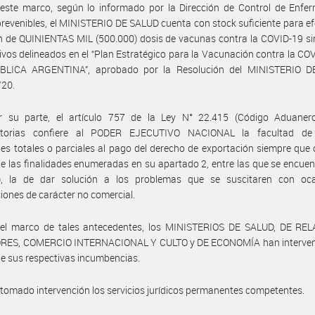
 este marco, según lo informado por la Dirección de Control de Enfe
evenibles, el MINISTERIO DE SALUD cuenta con stock suficiente para ef
 de QUINIENTAS MIL (500.000) dosis de vacunas contra la COVID-19 si
tivos delineados en el “Plan Estratégico para la Vacunación contra la CO
BLICA ARGENTINA”, aprobado por la Resolución del MINISTERIO 
/20.
r su parte, el artículo 757 de la Ley N° 22.415 (Código Aduaner
atorias confiere al PODER EJECUTIVO NACIONAL la facultad de
es totales o parciales al pago del derecho de exportación siempre que
e las finalidades enumeradas en su apartado 2, entre las que se encuent
f), la de dar solución a los problemas que se suscitaren con oc
iones de carácter no comercial.
 el marco de tales antecedentes, los MINISTERIOS DE SALUD, DE RE
RES, COMERCIO INTERNACIONAL Y CULTO y DE ECONOMÍA han interveni
e sus respectivas incumbencias.
tomado intervención los servicios jurídicos permanentes competentes.