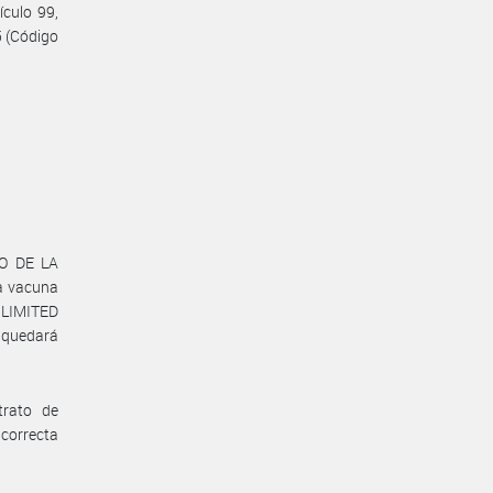
ículo 99,
5 (Código
NO DE LA
a vacuna
 LIMITED
 quedará
trato de
 correcta