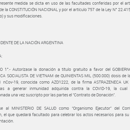
resente medida se dicta en uso de las facultades conferidas por el art
 de la CONSTITUCIÓN NACIONAL y por el artículo 757 de la Ley N° 22.41
) y sus modificaciones.
IDENTE DE LA NACIÓN ARGENTINA
A:
O 1°.- Autorízase la donación a título gratuito a favor del GOBIER
CA SOCIALISTA DE VIETNAM de QUINIENTAS MIL (500.000) dosis de l
 nCov-19, conocida como AZD1222, de la firma ASTRAZENECA UK
das a generar inmunidad adquirida contra la COVID-19, la cual
onada una vez suscripto por las partes el “Contrato de Donación”.
se al MINISTERIO DE SALUD como “Organismo Ejecutor” del Con
, el que quedará facultado para celebrar los actos necesarios para su
ntación.