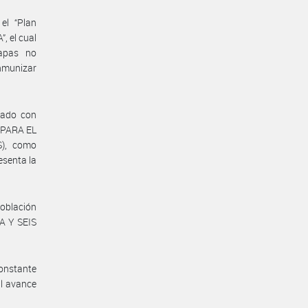
el “Plan
, el cual
tapas no
inmunizar
rado con
 PARA EL
), como
esenta la
oblación
A Y SEIS
onstante
l avance