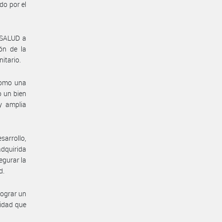
do por el
 SALUD a
ón de la
itario.
 como una
o un bien
 y amplia
sarrollo,
dquirida
egurar la
d.
lograr un
lidad que