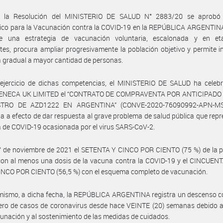
 la Resolución del MINISTERIO DE SALUD N° 2883/20 se aprobó 
ico para la Vacunación contra la COVID-19 en la REPÚBLICA ARGENTINA”
ce una estrategia de vacunación voluntaria, escalonada y en e
tes, procura ampliar progresivamente la población objetivo y permite 
 gradual a mayor cantidad de personas.
 ejercicio de dichas competencias, el MINISTERIO DE SALUD ha celeb
NECA UK LIMITED el “CONTRATO DE COMPRAVENTA POR ANTICIPADO
STRO DE AZD1222 EN ARGENTINA” (CONVE-2020-76090992-APN-MS
ia a efecto de dar respuesta al grave problema de salud pública que repr
 de COVID-19 ocasionada por el virus SARS-CoV-2.
° de noviembre de 2021 el SETENTA Y CINCO POR CIENTO (75 %) de la p
on al menos una dosis de la vacuna contra la COVID-19 y el CINCUENT
NCO POR CIENTO (56,5 %) con el esquema completo de vacunación.
mismo, a dicha fecha, la REPÚBLICA ARGENTINA registra un descenso c
ero de casos de coronavirus desde hace VEINTE (20) semanas debido a
cunación y al sostenimiento de las medidas de cuidados.