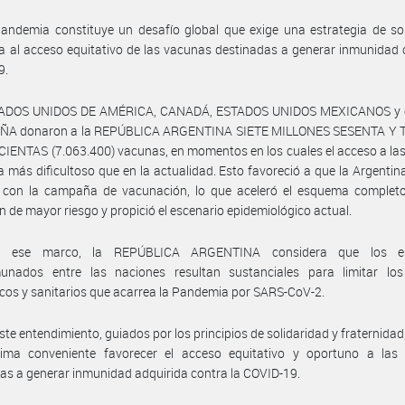
andemia constituye un desafío global que exige una estrategia de so
a al acceso equitativo de las vacunas destinadas a generar inmunidad 
9.
ADOS UNIDOS DE AMÉRICA, CANADÁ, ESTADOS UNIDOS MEXICANOS y 
ÑA donaron a la REPÚBLICA ARGENTINA SIETE MILLONES SESENTA Y 
ENTAS (7.063.400) vacunas, en momentos en los cuales el acceso a la
a más dificultoso que en la actualidad. Esto favoreció a que la Argentin
 con la campaña de vacunación, lo que aceleró el esquema completo
n de mayor riesgo y propició el escenario epidemiológico actual.
n ese marco, la REPÚBLICA ARGENTINA considera que los es
nados entre las naciones resultan sustanciales para limitar los
os y sanitarios que acarrea la Pandemia por SARS-CoV-2.
ste entendimiento, guiados por los principios de solidaridad y fraternidad
tima conveniente favorecer el acceso equitativo y oportuno a las
as a generar inmunidad adquirida contra la COVID-19.