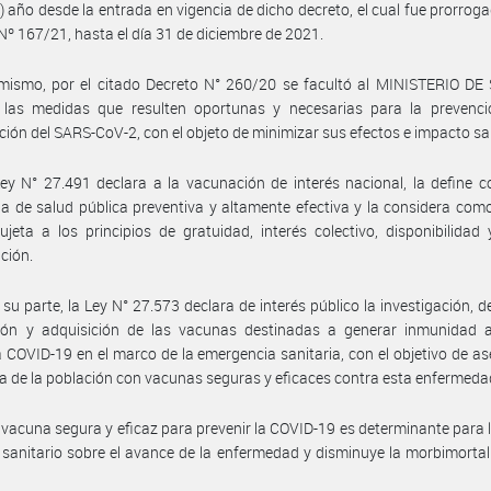
) año desde la entrada en vigencia de dicho decreto, el cual fue prorroga
Nº 167/21, hasta el día 31 de diciembre de 2021.
imismo, por el citado Decreto N° 260/20 se facultó al MINISTERIO DE
 las medidas que resulten oportunas y necesarias para la prevenci
ión del SARS-CoV-2, con el objeto de minimizar sus efectos e impacto san
ey N° 27.491 declara a la vacunación de interés nacional, la define
ia de salud pública preventiva y altamente efectiva y la considera com
sujeta a los principios de gratuidad, interés colectivo, disponibilidad
ación.
 su parte, la Ley N° 27.573 declara de interés público la investigación, de
ción y adquisición de las vacunas destinadas a generar inmunidad a
a COVID-19 en el marco de la emergencia sanitaria, con el objetivo de as
a de la población con vacunas seguras y eficaces contra esta enfermeda
vacuna segura y eficaz para prevenir la COVID-19 es determinante para 
sanitario sobre el avance de la enfermedad y disminuye la morbimorta
.