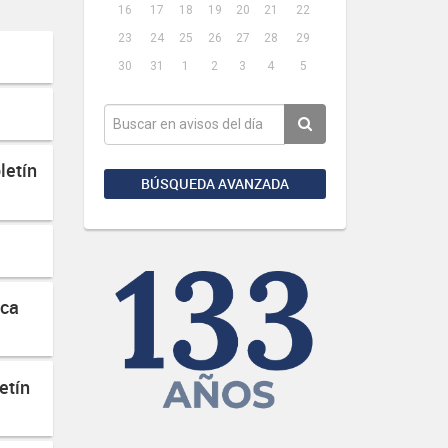
16
17
18
19
20
21
22
23
24
25
26
27
28
29
30
31
1
2
3
4
5
letín
BÚSQUEDA AVANZADA
ica
etín