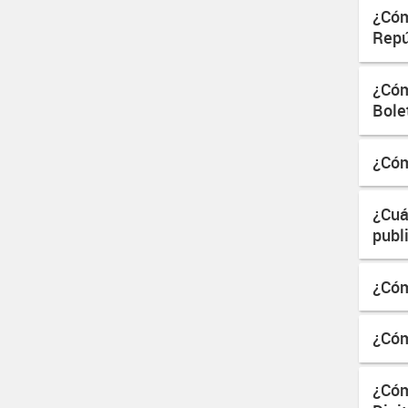
¿Cóm
Repú
¿Cóm
Bolet
¿Cóm
¿Cuá
publ
¿Cóm
¿Cóm
¿Cóm