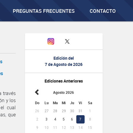
PREGUNTAS FRECUENTES
CONTACTO
Edición del
os
7 de Agosto de 2026
es
Ediciones Anteriores
Agosto 2026
a través
ón y los
Do
Lu
Ma
Mi
Ju
Vi
Sa
el cual
26
27
28
29
30
31
1
as, que
2
3
4
5
6
7
8
9
10
11
12
13
14
15