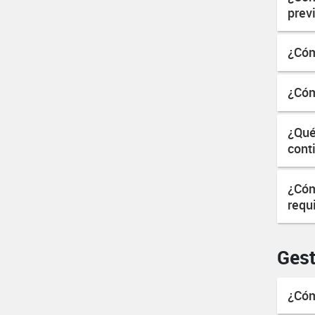
prev
¿Cóm
¿Cóm
¿Qué
cont
¿Cóm
requ
Gest
¿Cóm