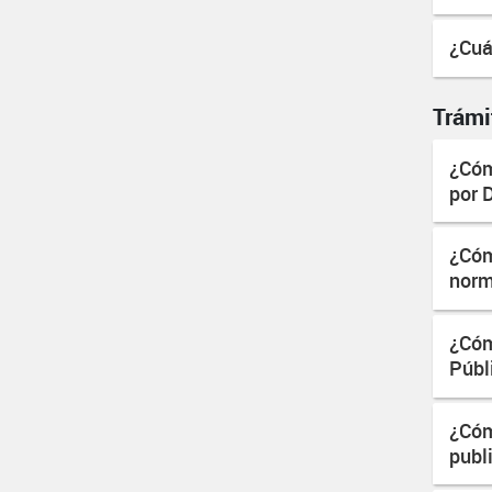
¿Cuá
Trámi
¿Cóm
por 
¿Cóm
norm
¿Cóm
Públ
¿Cóm
publ