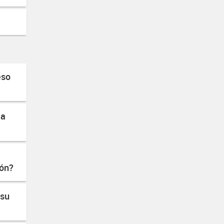
eso
la
ión?
 su