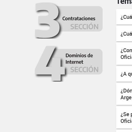
Tem
¿Cuá
¿Cuá
¿Con
Ofic
¿A q
¿Dón
Arge
¿Se 
Ofic