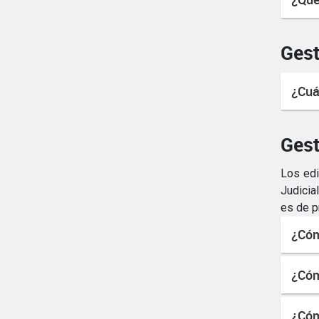
Gest
¿Cuá
Gest
Los edi
Judicia
es de p
¿Cóm
¿Cóm
¿Cóm