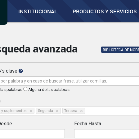
INSTITUCIONAL
PRODUCTOS Y SERVICIOS
squeda avanzada
BIBLIOTECA DE NO
/s clave
las palabras
Alguna de las palabras
n
a y suplementos
Segunda
Tercera
Desde
Fecha Hasta