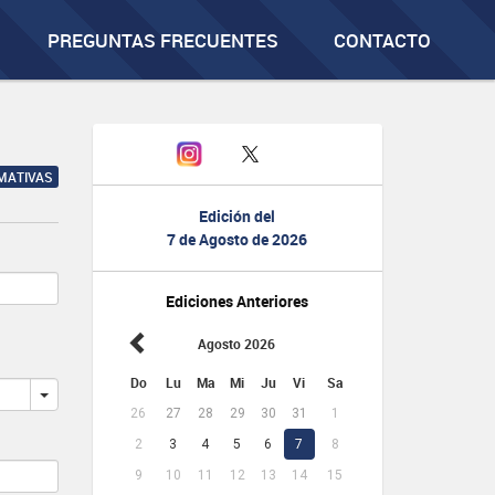
PREGUNTAS FRECUENTES
CONTACTO
RMATIVAS
Edición del
7 de Agosto de 2026
Ediciones Anteriores
Agosto 2026
Do
Lu
Ma
Mi
Ju
Vi
Sa
26
27
28
29
30
31
1
2
3
4
5
6
7
8
9
10
11
12
13
14
15