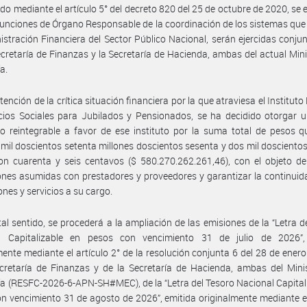
do mediante el artículo 5° del decreto 820 del 25 de octubre de 2020, se 
funciones de Órgano Responsable de la coordinación de los sistemas que
istración Financiera del Sector Público Nacional, serán ejercidas conj
ecretaría de Finanzas y la Secretaría de Hacienda, ambas del actual Mini
a.
tención de la crítica situación financiera por la que atraviesa el Instituto
cios Sociales para Jubilados y Pensionados, se ha decidido otorgar 
ro reintegrable a favor de ese instituto por la suma total de pesos q
mil doscientos setenta millones doscientos sesenta y dos mil dosciento
n cuarenta y seis centavos ($ 580.270.262.261,46), con el objeto de
ones asumidas con prestadores y proveedores y garantizar la continuid
ones y servicios a su cargo.
tal sentido, se procederá a la ampliación de las emisiones de la “Letra d
l Capitalizable en pesos con vencimiento 31 de julio de 2026”,
mente mediante el artículo 2° de la resolución conjunta 6 del 28 de ener
cretaría de Finanzas y de la Secretaría de Hacienda, ambas del Mini
 (RESFC-2026-6-APN-SH#MEC), de la “Letra del Tesoro Nacional Capital
n vencimiento 31 de agosto de 2026”, emitida originalmente mediante el