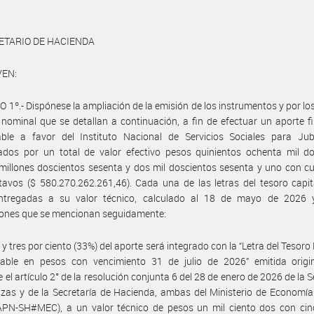
ETARIO DE HACIENDA
VEN:
 1º.- Dispónese la ampliación de la emisión de los instrumentos y por l
 nominal que se detallan a continuación, a fin de efectuar un aporte f
rable a favor del Instituto Nacional de Servicios Sociales para Jub
ados por un total de valor efectivo pesos quinientos ochenta mil do
millones doscientos sesenta y dos mil doscientos sesenta y uno con c
tavos ($ 580.270.262.261,46). Cada una de las letras del tesoro capit
ntregadas a su valor técnico, calculado al 18 de mayo de 2026 
iones que se mencionan seguidamente:
a y tres por ciento (33%) del aporte será integrado con la “Letra del Tesor
izable en pesos con vencimiento 31 de julio de 2026” emitida origi
 el artículo 2° de la resolución conjunta 6 del 28 de enero de 2026 de la S
zas y de la Secretaría de Hacienda, ambas del Ministerio de Economí
APN-SH#MEC), a un valor técnico de pesos un mil ciento dos con cin