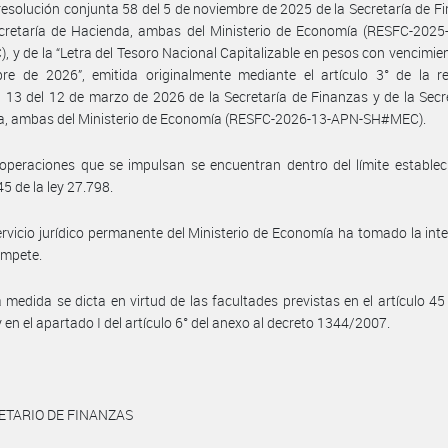
 resolución conjunta 58 del 5 de noviembre de 2025 de la Secretaría de F
ecretaría de Hacienda, ambas del Ministerio de Economía (RESFC-2025
 y de la “Letra del Tesoro Nacional Capitalizable en pesos con vencimie
re de 2026”, emitida originalmente mediante el artículo 3° de la re
 13 del 12 de marzo de 2026 de la Secretaría de Finanzas y de la Secr
a, ambas del Ministerio de Economía (RESFC-2026-13-APN-SH#MEC).
operaciones que se impulsan se encuentran dentro del límite establec
45 de la ley 27.798.
ervicio jurídico permanente del Ministerio de Economía ha tomado la int
ompete.
 medida se dicta en virtud de las facultades previstas en el artículo 45 
y en el apartado I del artículo 6° del anexo al decreto 1344/2007.
ETARIO DE FINANZAS