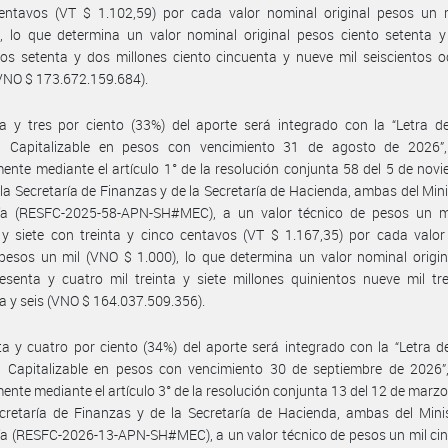
entavos (VT $ 1.102,59) por cada valor nominal original pesos un 
, lo que determina un valor nominal original pesos ciento setenta y
tos setenta y dos millones ciento cincuenta y nueve mil seiscientos 
VNO $ 173.672.159.684).
nta y tres por ciento (33%) del aporte será integrado con la “Letra d
l Capitalizable en pesos con vencimiento 31 de agosto de 2026”,
mente mediante el artículo 1° de la resolución conjunta 58 del 5 de nov
la Secretaría de Finanzas y de la Secretaría de Hacienda, ambas del Mini
a (RESFC-2025-58-APN-SH#MEC), a un valor técnico de pesos un mi
y siete con treinta y cinco centavos (VT $ 1.167,35) por cada valor
 pesos un mil (VNO $ 1.000), lo que determina un valor nominal origi
esenta y cuatro mil treinta y siete millones quinientos nueve mil tr
a y seis (VNO $ 164.037.509.356).
inta y cuatro por ciento (34%) del aporte será integrado con la “Letra d
l Capitalizable en pesos con vencimiento 30 de septiembre de 2026”,
mente mediante el artículo 3° de la resolución conjunta 13 del 12 de marz
cretaría de Finanzas y de la Secretaría de Hacienda, ambas del Mini
 (RESFC-2026-13-APN-SH#MEC), a un valor técnico de pesos un mil cin