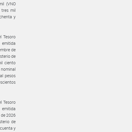
mil (VNO
 tres mil
ochenta y
el Tesoro
 emitida
iembre de
sterio de
l ciento
 nominal
nal pesos
escientos
el Tesoro
 emitida
o de 2026
sterio de
cuenta y