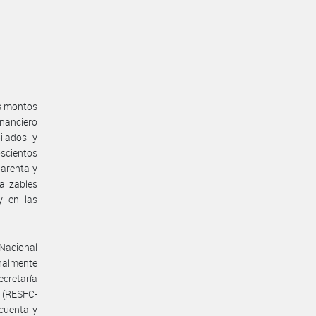
os montos
inanciero
ilados y
scientos
uarenta y
alizables
y en las
o Nacional
nalmente
ecretaría
a (RESFC-
cuenta y