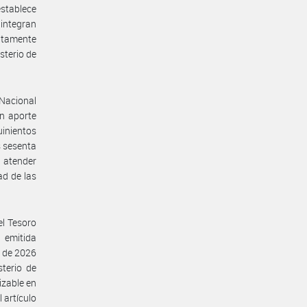
establece
 integran
untamente
sterio de
 Nacional
un aporte
uinientos
s sesenta
 atender
ad de las
el Tesoro
 emitida
o de 2026
sterio de
izable en
 artículo