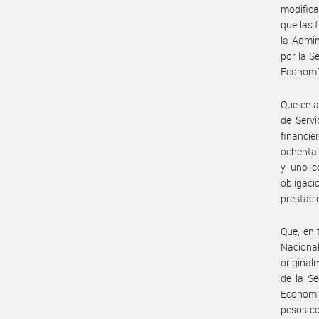
modifica
que las 
la Admin
por la S
Economí
Que en a
de Servi
financie
ochenta 
y uno co
obligaci
prestaci
Que, en 
Naciona
original
de la Se
Economía
pesos co