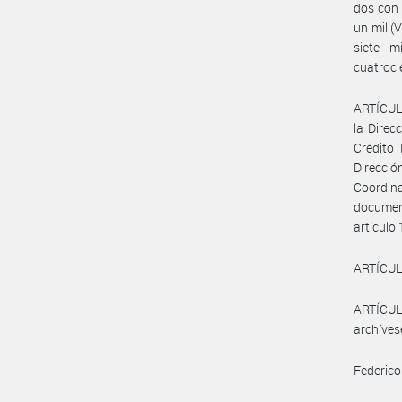
dos con 
un mil (
siete m
cuatroci
ARTÍCULO
la Direc
Crédito 
Direcció
Coordin
documen
artículo 
ARTÍCULO
ARTÍCULO
archíves
Federico