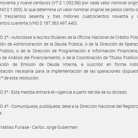
noventa y nueve centavos (VT $ 1.052,99) por cada valor nominal origi
VNO $ 1.000), lo que determina un valor nominal original de pesos ciento 
il trescientos sesenta y tres millones cuatrocientos noventa y s
entos cuarenta (VNO $ 187.363.497.440).
 2º.- Autorízase a las/los titulares de la Oficina Nacional de Crédito Públ
ción de Administración de la Deuda Pública, o de la Dirección de Opera
Público, o de la Dirección de Programación e Información Financiera
n de Análisis del Financiamiento, o de la Coordinación de Títulos Públicos
ación de Emisión de Deuda Interna, a suscribir en forma indis
tación necesaria para la implementación de las operaciones dispuest
1º de esta resolución.
 3º.- Esta medida entrará en vigencia a partir del día de su dictado.
 4º.- Comuníquese, publíquese, dese a la Dirección Nacional del Registro 
e.
 Matías Furiase - Carlos Jorge Guberman