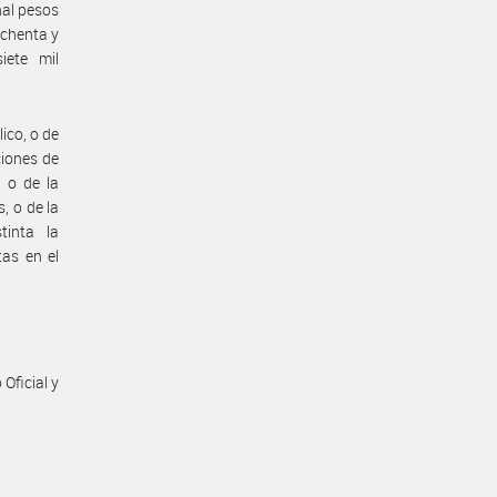
nal pesos
ochenta y
iete mil
ico, o de
ciones de
, o de la
, o de la
tinta la
as en el
Oficial y