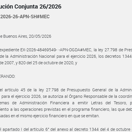
ución Conjunta 26/2026
-2026-26-APN-SH#MEC
de Buenos Aires, 20/05/2026
l expediente EX-2026-48469549- -APN-DGDA#MEC, la ley 27.798 de Pre
de la Administración Nacional para el ejercicio 2026, los decretos 1344
de 2007, y 820 del 25 de octubre de 2020, y
ERANDO:
el artículo 45 de la ley 27.798 de Presupuesto General de la Admini
 para el ejercicio 2026, se autoriza al Órgano Responsable de la coordi
temas de Administración Financiera a emitir Letras del Tesoro, 
ento a las operaciones previstas en el programa financiero, las que de
adas en el mismo ejercicio financiero en que se emitan.
l apartado I del artículo 6° del anexo al decreto 1344 del 4 de octubre