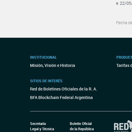
e. 22/0
Fecha d
INSTITUCIONAL
PRODUCT
Misión, Visión e Historia
Tarifas 
SITIOS DE INTERÉS
Red de Boletines Oficiales de la R. A.
BFA Blockchain Federal Argentina
Secretaría
Boletín Oficial
Legal y Técnica
de la República