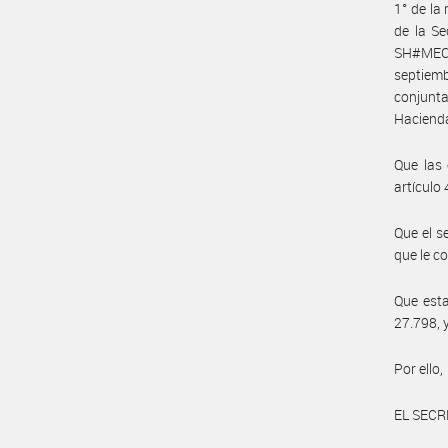
1° de la
de la S
SH#MEC),
septiemb
conjunta
Haciend
Que las 
artículo 
Que el s
que le c
Que esta
27.798, 
Por ello,
EL SECR