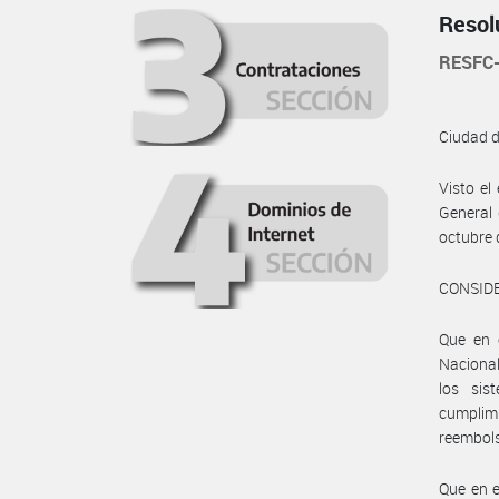
Resol
RESFC
Ciudad 
Visto e
General 
octubre 
CONSID
Que en 
Nacional
los sis
cumplimi
reembols
Que en e