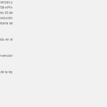
inanzas y
-58-APN-
nto 30 de
solución
etaría de
ido en el
ervención
de la ley