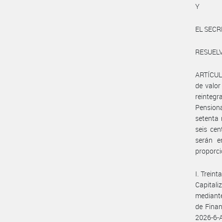
Y
EL SECR
RESUEL
ARTÍCULO
de valor
reinteg
Pension
setenta 
seis cen
serán e
proporc
I. Treint
Capital
mediante
de Finan
2026-6-