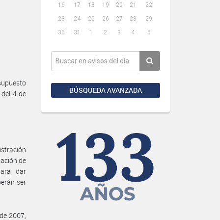
16
17
18
19
20
21
22
23
24
25
26
27
28
29
30
31
1
2
3
4
5
supuesto
BÚSQUEDA AVANZADA
 del 4 de
stración
nación de
para dar
berán ser
 de 2007,