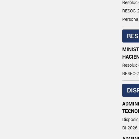
Resoluc
RESOG-2
Personal
RES
MINIST
HACIE
Resoluc
RESFC-
DIS
ADMIN
TECNO
Disposi
DI-202
ADMIN