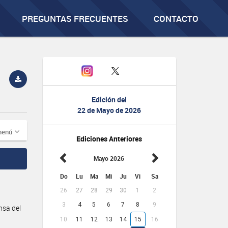
PREGUNTAS FRECUENTES
CONTACTO
Edición del
22 de Mayo de 2026
menú
Ediciones Anteriores
Mayo 2026
Do
Lu
Ma
Mi
Ju
Vi
Sa
26
27
28
29
30
1
2
3
4
5
6
7
8
9
nsa del
10
11
12
13
14
15
16