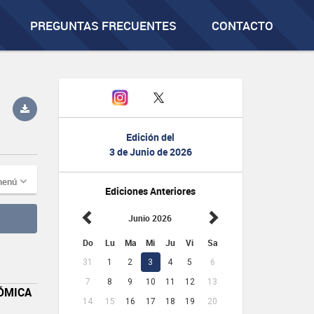
PREGUNTAS FRECUENTES
CONTACTO
Edición del
3 de Junio de 2026
menú
Ediciones Anteriores
Junio 2026
Do
Lu
Ma
Mi
Ju
Vi
Sa
31
1
2
3
4
5
6
7
8
9
10
11
12
13
NÓMICA
14
15
16
17
18
19
20