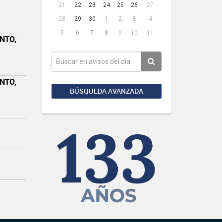
21
22
23
24
25
26
27
28
29
30
1
2
3
4
5
6
7
8
9
10
11
NTO,
NTO,
BÚSQUEDA AVANZADA