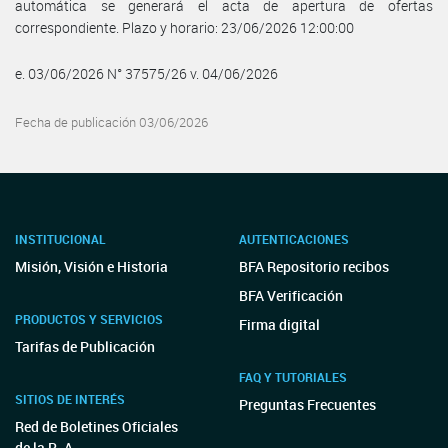
automática se generará el acta de apertura de ofertas
correspondiente. Plazo y horario: 23/06/2026 12:00:00
e. 03/06/2026 N° 37575/26 v. 04/06/2026
Fecha de publicación 03/06/2026
INSTITUCIONAL
AUTENTICACIONES
Misión, Visión e Historia
BFA Repositorio recibos
BFA Verificación
PRODUCTOS Y SERVICIOS
Firma digital
Tarifas de Publicación
FAQ Y TUTORIALES
SITIOS DE INTERÉS
Preguntas Frecuentes
Red de Boletines Oficiales
de la R. A.