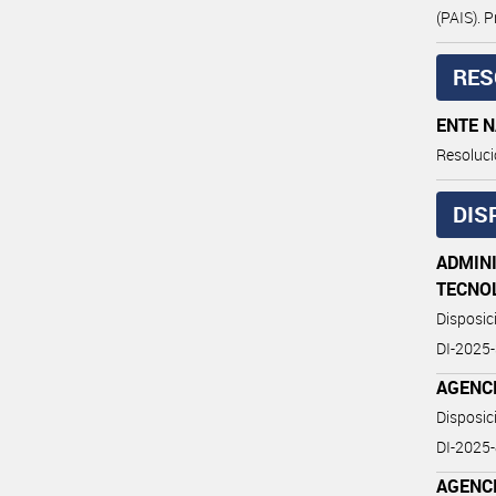
(PAIS). 
RES
ENTE N
Resoluci
DIS
ADMIN
TECNO
Disposi
DI-202
AGENC
Disposi
DI-2025
AGENC