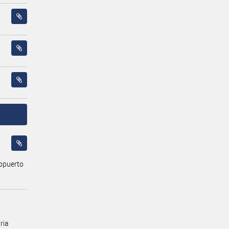
opuerto
ria