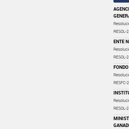
AGENC
GENER
Resoluc
RESOL-2
ENTE 
Resoluc
RESOL-
FONDO
Resoluc
RESFC-
INSTIT
Resoluc
RESOL-
MINIST
GANAD