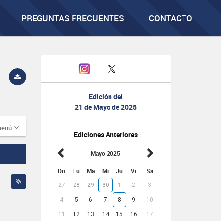
PREGUNTAS FRECUENTES
CONTACTO
Edición del
21 de Mayo de 2025
menú
Ediciones Anteriores
Mayo 2025
Do
Lu
Ma
Mi
Ju
Vi
Sa
27
28
29
30
1
2
3
4
5
6
7
8
9
10
11
12
13
14
15
16
17