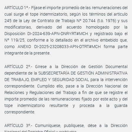
ARTÍCULO 1º.- Fíjase el importe promedio de las remuneraciones del
cual surge el tope indemnizatorio, según los términos del artículo
245 de la Ley de Contrato de Trabajo Nº 20.744 (t.o. 1976) y sus
modificatorias, derivado del acuerdo homologado por la
Disposición DI-2024-639-APN-DNRYRT#MCH y registrado bajo el
Nº 119/25, conforme a lo detallado en el archivo embebido que,
como ANEXO DI-2025-23208033-APN-DTRT#MCH forma parte
integrante de la presente.
ARTÍCULO 2º.- Gírese a la Dirección de Gestión Documental
dependiente de la SUBSECRETARÍA DE GESTIÓN ADMINISTRATIVA
DE TRABAJO, EMPLEO Y SEGURIDAD SOCIAL para la intervención
correspondiente. Cumplido ello, pase a la Dirección Nacional de
Relaciones y Regulaciones del Trabajo a fin de que se registre el
importe promedio de las remuneraciones fijado por este acto y del
tope indemnizatorio resultante y proceda a la guarda
correspondiente.
ARTÍCULO 3º.- Comuníquese, publíquese, dése a la Dirección
Nacional del Registro Oficial y archívese.