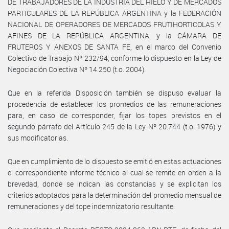
DE TRABAJADORES DE LA INDUSTRIA DEL HIELO Y DE MERCADOS
PARTICULARES DE LA REPÚBLICA ARGENTINA y la FEDERACIÓN
NACIONAL DE OPERADORES DE MERCADOS FRUTIHORTICOLAS Y
AFINES DE LA REPÚBLICA ARGENTINA, y la CÁMARA DE
FRUTEROS Y ANEXOS DE SANTA FE, en el marco del Convenio
Colectivo de Trabajo Nº 232/94, conforme lo dispuesto en la Ley de
Negociación Colectiva Nº 14.250 (t.o. 2004).
Que en la referida Disposición también se dispuso evaluar la
procedencia de establecer los promedios de las remuneraciones
para, en caso de corresponder, fijar los topes previstos en el
segundo párrafo del Artículo 245 de la Ley Nº 20.744 (t.o. 1976) y
sus modificatorias.
Que en cumplimiento de lo dispuesto se emitió en estas actuaciones
el correspondiente informe técnico al cual se remite en orden a la
brevedad, donde se indican las constancias y se explicitan los
criterios adoptados para la determinación del promedio mensual de
remuneraciones y del tope indemnizatorio resultante.