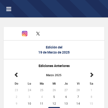
Toggle
navigation
Edición del
19 de Marzo de 2025
Ediciones Anteriores
Marzo 2025
Do
Lu
Ma
Mi
Ju
Vi
Sa
23
24
25
26
27
28
1
2
3
4
5
6
7
8
9
10
11
12
13
14
15