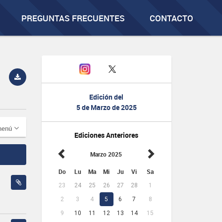
PREGUNTAS FRECUENTES
CONTACTO
Edición del
5 de Marzo de 2025
menú
Ediciones Anteriores
Marzo 2025
Do
Lu
Ma
Mi
Ju
Vi
Sa
23
24
25
26
27
28
1
2
3
4
5
6
7
8
9
10
11
12
13
14
15