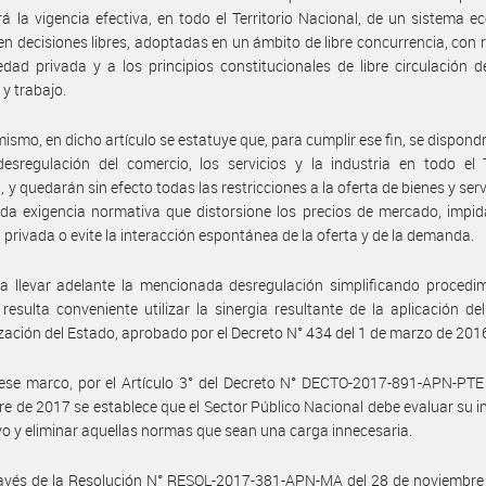
á la vigencia efectiva, en todo el Territorio Nacional, de un sistema 
n decisiones libres, adoptadas en un ámbito de libre concurrencia, con 
edad privada y a los principios constitucionales de libre circulación d
 y trabajo.
mismo, en dicho artículo se estatuye que, para cumplir ese fin, se dispond
esregulación del comercio, los servicios y la industria en todo el T
 y quedarán sin efecto todas las restricciones a la oferta de bienes y serv
a exigencia normativa que distorsione los precios de mercado, impida
va privada o evite la interacción espontánea de la oferta y de la demanda.
a llevar adelante la mencionada desregulación simplificando procedi
resulta conveniente utilizar la sinergia resultante de la aplicación de
ación del Estado, aprobado por el Decreto N° 434 del 1 de marzo de 201
ese marco, por el Artículo 3° del Decreto N° DECTO-2017-891-APN-PTE
e de 2017 se establece que el Sector Público Nacional debe evaluar su i
o y eliminar aquellas normas que sean una carga innecesaria.
ravés de la Resolución N° RESOL-2017-381-APN-MA del 28 de noviembre