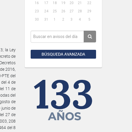
16
17
18
19
20
21
22
23
24
25
26
27
28
29
30
31
1
2
3
4
5
; la Ley
BÚSQUEDA AVANZADA
ecreto de
 Decretos
 de 2016,
-PTE del
 del 4 de
del 11 de
todas del
gosto de
 junio de
del 27 de
2003, 208
464 del 8