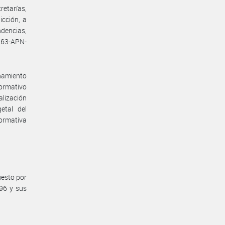
tarías,
icción, a
ndencias,
263-APN-
namiento
ormativo
alización
etal del
normativa
uesto por
996 y sus