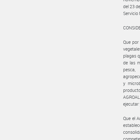
del 23 d
Servicio
CONSID
Que por 
vegetale
plagas q
de las m
pesca, 
agropecu
y microb
product
AGROALI
ejecutar
Que el A
estable
consolid
compete