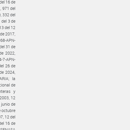
del 16 de
, 971 del
, 332 del
 del 3 de
13 del 12
de 2017,
568-APN-
el 31 de
de 2022,
-7-APN-
el 26 de
de 2024,
RIA; la
cional de
nteras y
 2003, 12
 junio de
e octubre
7, 12 del
del 16 de
V#SENASA