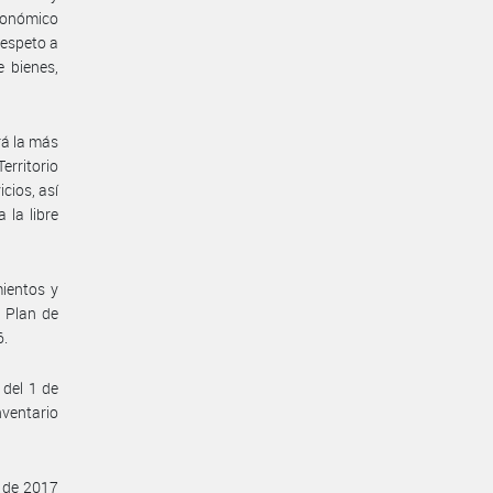
económico
respeto a
e bienes,
rá la más
erritorio
icios, así
 la libre
mientos y
l Plan de
6.
 del 1 de
nventario
 de 2017