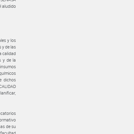
l aludido
les y los
 y de las
a calidad
s y de la
 insumos
 químicos
e dichos
 CALIDAD
nificar,
icatorios
ormativo
ias de su
facultad