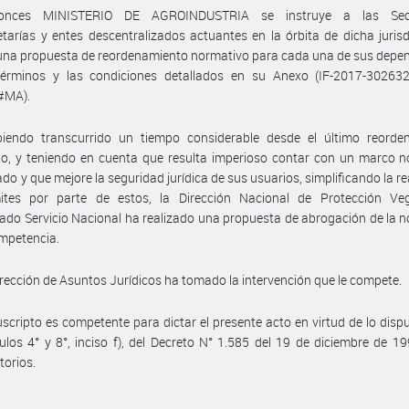
tonces MINISTERIO DE AGROINDUSTRIA se instruye a las Secre
tarías y entes descentralizados actuantes en la órbita de dicha jurisd
 una propuesta de reordenamiento normativo para cada una de sus depe
términos y las condiciones detallados en su Anexo (IF-2017-30263
#MA).
iendo transcurrido un tiempo considerable desde el último reorde
o, y teniendo en cuenta que resulta imperioso contar con un marco n
ado y que mejore la seguridad jurídica de sus usuarios, simplificando la re
ites por parte de estos, la Dirección Nacional de Protección Veg
do Servicio Nacional ha realizado una propuesta de abrogación de la 
mpetencia.
irección de Asuntos Jurídicos ha tomado la intervención que le compete.
uscripto es competente para dictar el presente acto en virtud de lo disp
culos 4° y 8°, inciso f), del Decreto N° 1.585 del 19 de diciembre de 1
torios.