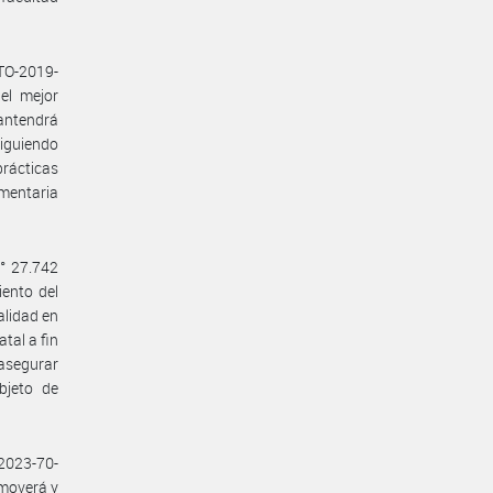
CTO-2019-
el mejor
mantendrá
siguiendo
rácticas
imentaria
N° 27.742
iento del
alidad en
tal a fin
 asegurar
bjeto de
-2023-70-
moverá y