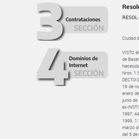
Resol
RESOL
Ciudad 
VISTO e
de Bases
Necesida
Nros. 1.
DECTO-2
19 de no
enero de
junio de
ex-INST
1997, 44
1999, 1.
marzo de
del 5 de