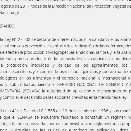
e agosto de 2017, todas de la Dirección Nacional de Protección Vegetal de
 Nacional, y
ERANDO:
la Ley N° 27.233 se declara de interés nacional la sanidad de los anima
s, así como la prevención, el control y la erradicación de las enfermedades
ue afecten la producción silvoagropecuaria nacional, la flora y la fauna, l
aterias primas producto de las actividades silvo-agrícolas, ganadera
la producción, inocuidad y calidad de los agroalimentos, los
arios específicos y el control de los residuos químicos y contaminantes
iológicos en los alimentos y el comercio nacional e internacional d
os y subproductos, siendo el SERVICIO NACIONAL DE SANIDAD Y
MENTARIA (SENASA) la autoridad de aplicación y el encargado de pla
 y controlar el desarrollo de las acciones previstas en la mencionada ley.
rtículo 4° del Decreto N° 1.585 del 19 de diciembre de 1996 y sus modif
ce que el SENASA se encuentra facultado a constituir un régimen n
ado, a fin de organizar las normas administrativas reglamentarias prop
ncia y aquellas de las cuales es autoridad de aplicación. Dicha 