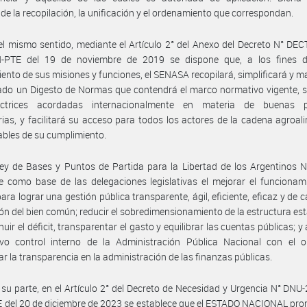
e la recopilación, la unificación y el ordenamiento que correspondan.
el mismo sentido, mediante el Artículo 2° del Anexo del Decreto N° DE
-PTE del 19 de noviembre de 2019 se dispone que, a los fines d
ento de sus misiones y funciones, el SENASA recopilará, simplificará y 
ado un Digesto de Normas que contendrá el marco normativo vigente, 
ectrices acordadas internacionalmente en materia de buenas p
rias, y facilitará su acceso para todos los actores de la cadena agroal
bles de su cumplimiento.
ey de Bases y Puntos de Partida para la Libertad de los Argentinos 
e como base de las delegaciones legislativas el mejorar el funcionam
ara lograr una gestión pública transparente, ágil, eficiente, eficaz y de c
ión del bien común; reducir el sobredimensionamiento de la estructura esta
nuir el déficit, transparentar el gasto y equilibrar las cuentas públicas; y
tivo control interno de la Administración Pública Nacional con el o
ar la transparencia en la administración de las finanzas públicas.
 su parte, en el Artículo 2° del Decreto de Necesidad y Urgencia N° DNU
del 20 de diciembre de 2023 se establece que el ESTADO NACIONAL pro