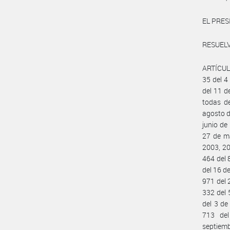
EL PRES
RESUELV
ARTÍCULO
35 del 4
del 11 d
todas d
agosto d
junio de
27 de ma
2003, 20
464 del 
del 16 d
971 del 
332 del 
del 3 de
713 de
septiem