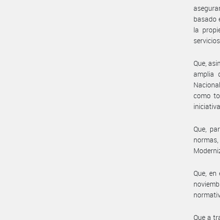
asegurar
basado e
la propi
servicios
Que, asi
amplia d
Nacional,
como tod
iniciati
Que, par
normas, 
Moderniz
Que, en 
noviembr
normativ
Que a t