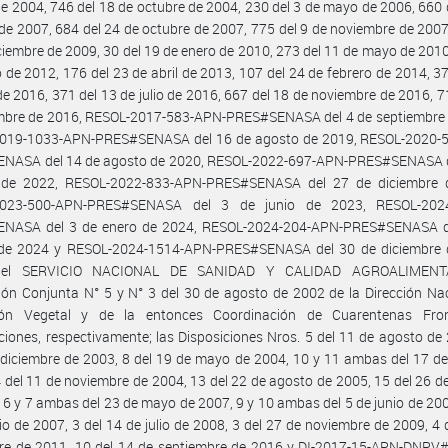
 de 2004, 746 del 18 de octubre de 2004, 230 del 3 de mayo de 2006, 660 
de 2007, 684 del 24 de octubre de 2007, 775 del 9 de noviembre de 2007
ciembre de 2009, 30 del 19 de enero de 2010, 273 del 11 de mayo de 2010
io de 2012, 176 del 23 de abril de 2013, 107 del 24 de febrero de 2014, 37
de 2016, 371 del 13 de julio de 2016, 667 del 18 de noviembre de 2016, 7
embre de 2016, RESOL-2017-583-APN-PRES#SENASA del 4 de septiembre 
019-1033-APN-PRES#SENASA del 16 de agosto de 2019, RESOL-2020-
NASA del 14 de agosto de 2020, RESOL-2022-697-APN-PRES#SENASA d
 de 2022, RESOL-2022-833-APN-PRES#SENASA del 27 de diciembre 
2023-500-APN-PRES#SENASA del 3 de junio de 2023, RESOL-2024
NASA del 3 de enero de 2024, RESOL-2024-204-APN-PRES#SENASA d
 de 2024 y RESOL-2024-1514-APN-PRES#SENASA del 30 de diciembre 
del SERVICIO NACIONAL DE SANIDAD Y CALIDAD AGROALIMENTA
ión Conjunta N° 5 y N° 3 del 30 de agosto de 2002 de la Dirección Na
ión Vegetal y de la entonces Coordinación de Cuarentenas Fro
aciones, respectivamente; las Disposiciones Nros. 5 del 11 de agosto de
 diciembre de 2003, 8 del 19 de mayo de 2004, 10 y 11 ambas del 17 de
 del 11 de noviembre de 2004, 13 del 22 de agosto de 2005, 15 del 26 d
 6 y 7 ambas del 23 de mayo de 2007, 9 y 10 ambas del 5 de junio de 200
lio de 2007, 3 del 14 de julio de 2008, 3 del 27 de noviembre de 2009, 4 
re de 2011, 10 del 14 de septiembre de 2016 y DI-2017-15-APN-DNP