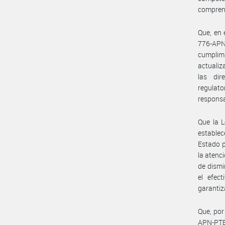
comprend
Que, en 
776-APN
cumplimi
actualiz
las dir
regulato
responsa
Que la L
establec
Estado p
la atenc
de dismi
el efec
garantiz
Que, por
APN-PTE 