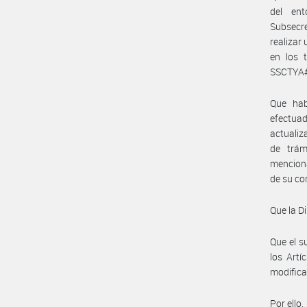
del en
Subsecre
realizar
en los 
SSCTYA
Que hab
efectuad
actualiz
de trám
menciona
de su co
Que la D
Que el s
los Artí
modifica
Por ello,