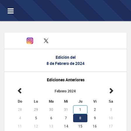
Toggle
navigation
Edición del
8 de Febrero de 2024
Ediciones Anteriores
Febrero 2024
Do
Lu
Ma
Mi
Ju
Vi
Sa
28
29
30
31
1
2
3
4
5
6
7
8
9
10
11
12
13
14
15
16
17