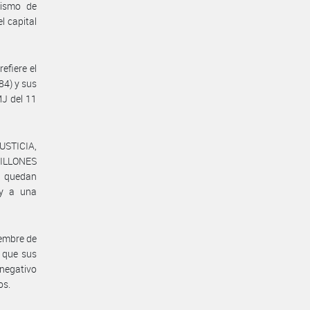
nismo de
l capital
efiere el
84) y sus
MJ del 11
USTICIA,
MILLONES
s quedan
 y a una
iembre de
o que sus
negativo
os.