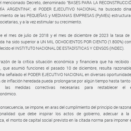
el mencionado Decreto, denominado “BASES PARA LA RECONSTRUCCI
ÍA ARGENTINA”, el PODER EJECUTIVO NACIONAL ha buscado dinam
amiento de las PEQUEÑAS y MEDIANAS EMPRESAS (PyMEs) estructura
ocietarias, y a la vez estimular su crecimiento.
e el mes de julio de 2018 y el mes de diciembre de 2023 la tasa de 
da ha sido superior a UN MIL OCHOCIENTOS POR CIENTO (1.800%) con
blecido el INSTITUTO NACIONAL DE ESTADÍSTICAS Y CENSOS (INDEC).
azón de la crítica situación económica y financiera que ha recibido
, que asumió funciones el pasado 10 de diciembre, resulta razonable
 ha señalado el PODER EJECUTIVO NACIONAL en diversas oportunidades
a de inflación heredada pueda prolongarse por algún tiempo hasta tanto 
e las medidas correctivas necesarias para restablecer el eq
onómico.
consecuencia, se impone, en aras del cumplimiento del principio de razona
ionalidad que debe inspirar los actos de gobierno, adecuar a la 
a, el monto de capital social previsto en la citada norma para imponer e