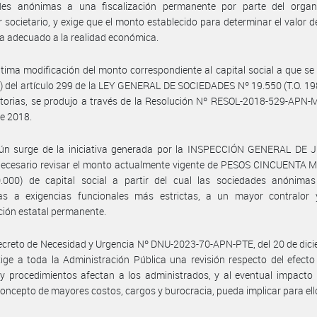
des anónimas a una fiscalización permanente por parte del orga
r societario, y exige que el monto establecido para determinar el valor de
ea adecuado a la realidad económica.
ltima modificación del monto correspondiente al capital social a que se r
º) del artículo 299 de la LEY GENERAL DE SOCIEDADES Nº 19.550 (T.O. 19
torias, se produjo a través de la Resolución Nº RESOL-2018-529-APN-
de 2018.
ún surge de la iniciativa generada por la INSPECCIÓN GENERAL DE J
 necesario revisar el monto actualmente vigente de PESOS CINCUENTA 
0.000) de capital social a partir del cual las sociedades anónima
as a exigencias funcionales más estrictas, a un mayor contralor
ación estatal permanente.
ecreto de Necesidad y Urgencia Nº DNU-2023-70-APN-PTE, del 20 de dic
ige a toda la Administración Pública una revisión respecto del efect
 procedimientos afectan a los administrados, y al eventual impacto 
concepto de mayores costos, cargos y burocracia, pueda implicar para ell