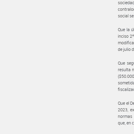
socieda
contralo
social s
Que la ú
inciso 2
modifica
de julio 
Que seg
resulta
($50.00
sometid
fiscaliz
Que el D
2023, ex
normas y
que, en 