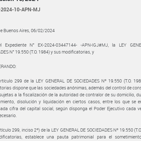
-2024-10-APN-MJ
de Buenos Aires, 06/02/2024
el Expediente N° EX-2024-03447144- -APN-IGJ#MJ, la LEY GEN
ES N° 19.550 (T.O. 1984) y sus modificatorias, y
ERANDO:
artículo 299 de la LEY GENERAL DE SOCIEDADES Nº 19.550 (T.O. 198
torias dispone que las sociedades anónimas, además del control de cons
ujetas a la fiscalización de la autoridad de contralor de su domicilio, d
miento, disolución y liquidación en ciertos casos, entre los que se 
ada cifra del capital social, según disponga el Poder Ejecutivo cada v
ecesario.
rtículo 299, inciso 2º) de la LEY GENERAL DE SOCIEDADES Nº 19.550 (T.O
ificatorias, establece una pauta patrimonial para el sometimient