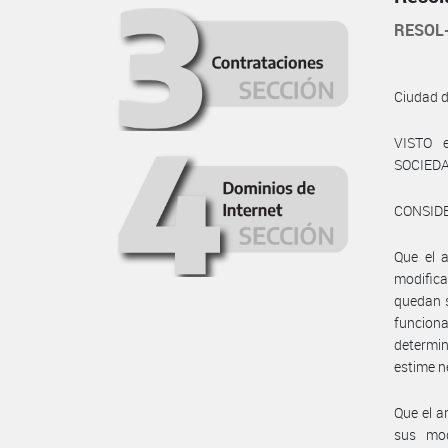
RESOL
Ciudad 
VISTO 
SOCIEDAD
CONSID
Que el 
modifica
quedan s
funciona
determin
estime n
Que el a
sus mod