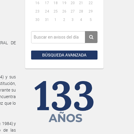
16
17
18
19
20
21
22
23
24
25
26
27
28
29
30
31
1
2
3
4
5
ERAL DE
BÚSQUEDA AVANZADA
4) y sus
titución,
urante su
encuentra
ez que lo
. 1984) y
o de las