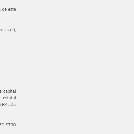
 de este
nciso f),
l capital
n estatal
ENERAL DE
REGISTRO