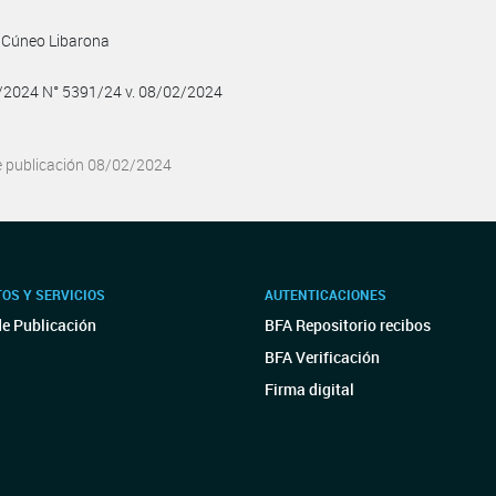
 Cúneo Libarona
2/2024 N° 5391/24 v. 08/02/2024
e publicación 08/02/2024
OS Y SERVICIOS
AUTENTICACIONES
de Publicación
BFA Repositorio recibos
BFA Verificación
Firma digital