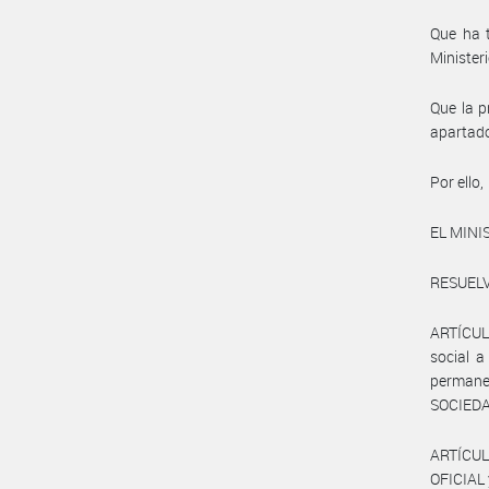
Que ha 
Ministeri
Que la p
apartado
Por ello,
EL MINI
RESUELV
ARTÍCULO
social a
permanen
SOCIEDAD
ARTÍCUL
OFICIAL 