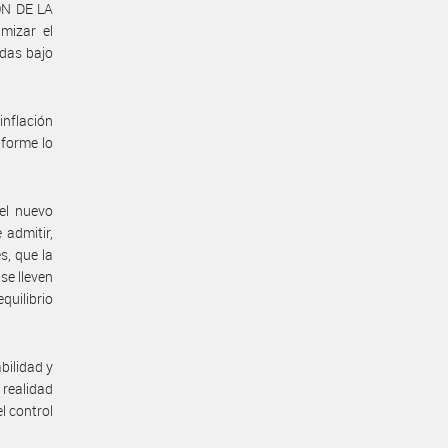
ÓN DE LA
izar el
das bajo
inflación
forme lo
 el nuevo
 admitir,
, que la
se lleven
uilibrio
bilidad y
realidad
l control