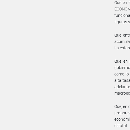
Que en 
ECONOM
funcion
figuras s
Que entr
acumula
ha esta
Que en r
gobierno
como lo
alta tas
adelant
macroec
Que, en 
proporc
económic
estatal.