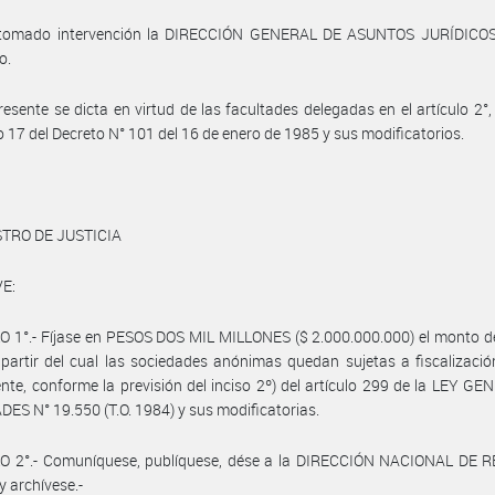
tomado intervención la DIRECCIÓN GENERAL DE ASUNTOS JURÍDICOS
o.
resente se dicta en virtud de las facultades delegadas en el artículo 2°, i
 17 del Decreto N° 101 del 16 de enero de 1985 y sus modificatorios.
STRO DE JUSTICIA
E:
 1°.- Fíjase en PESOS DOS MIL MILLONES ($ 2.000.000.000) el monto de
 partir del cual las sociedades anónimas quedan sujetas a fiscalizació
te, conforme la previsión del inciso 2º) del artículo 299 de la LEY G
ES N° 19.550 (T.O. 1984) y sus modificatorias.
O 2°.- Comuníquese, publíquese, dése a la DIRECCIÓN NACIONAL DE 
y archívese.-